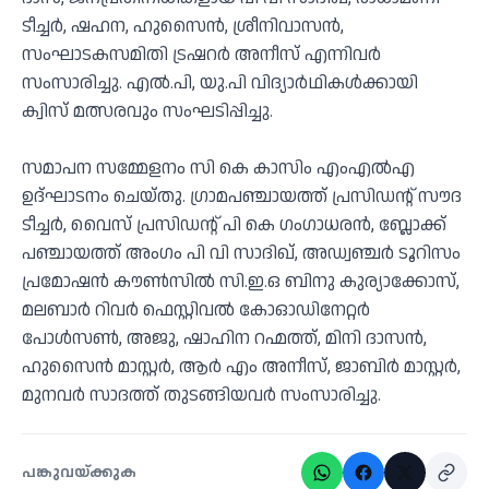
ടീച്ചര്‍, ഷഹന, ഹുസൈന്‍, ശ്രീനിവാസൻ,
സംഘാടകസമിതി ട്രഷറര്‍ അനീസ് എന്നിവര്‍
സംസാരിച്ചു. എൽ.പി, യു.പി വിദ്യാർഥികൾക്കായി
ക്വിസ് മത്സരവും സംഘടിപ്പിച്ചു.
സമാപന സമ്മേളനം സി കെ കാസിം എംഎൽഎ
ഉദ്ഘാടനം ചെയ്തു. ഗ്രാമപഞ്ചായത്ത് പ്രസിഡന്റ് സൗദ
ടീച്ചർ, വൈസ് പ്രസിഡന്റ് പി കെ ഗംഗാധരൻ, ബ്ലോക്ക്
പഞ്ചായത്ത് അംഗം പി വി സാദിഖ്, അഡ്വഞ്ചർ ടൂറിസം
പ്രമോഷൻ കൗൺസിൽ സി.ഇ.ഒ ബിനു കുര്യാക്കോസ്,
മലബാർ റിവർ ഫെസ്റ്റിവൽ കോഓഡിനേറ്റർ
പോൾസൺ, അജു, ഷാഹിന റഹ്മത്ത്, മിനി ദാസൻ,
ഹുസൈൻ മാസ്റ്റർ, ആർ എം അനീസ്, ജാബിർ മാസ്റ്റർ,
മുനവർ സാദത്ത് തുടങ്ങിയവർ സംസാരിച്ചു.
പങ്കുവയ്ക്കുക