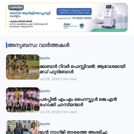
പരസ്യം
അനുബന്ധ വാർത്തകൾ
Sports
മലബാര്‍ റിവര്‍ ഫെസ്റ്റിവൽ: ആവേശമായി
മഡ് ഫുട്‌ബോൾ
Jul 26, 2026
1 min read
Sports
പരപ്പിൽ എം.എം ഹൈസ്കൂൾ ജെ.എൻ
ഹോക്കി ചാമ്പ്യന്മാർ
Jul 26, 2026
1 min read
Sports
മുൻ നാഗ്ജി താരത്തെ ആദരിച്ചു