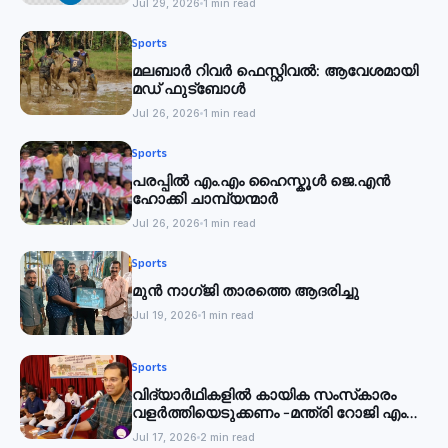
Jul 29, 2026
1 min read
Sports
മലബാര്‍ റിവര്‍ ഫെസ്റ്റിവൽ: ആവേശമായി
മഡ് ഫുട്‌ബോൾ
Jul 26, 2026
1 min read
Sports
പരപ്പിൽ എം.എം ഹൈസ്കൂൾ ജെ.എൻ
ഹോക്കി ചാമ്പ്യന്മാർ
Jul 26, 2026
1 min read
Sports
മുൻ നാഗ്ജി താരത്തെ ആദരിച്ചു
Jul 19, 2026
1 min read
Sports
വിദ്യാര്‍ഥികളില്‍ കായിക സംസ്‌കാരം
വളര്‍ത്തിയെടുക്കണം -മന്ത്രി റോജി എം
ജോൺ
Jul 17, 2026
2 min read