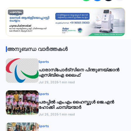
പരസ്യം
അനുബന്ധ വാർത്തകൾ
Sports
പാരാസ്‌പോര്‍ട്‌സിനെ പിന്തുണയ്ക്കാന്‍
എസ്ബിഐ ലൈഫ്
Jul 29, 2026
1 min read
Sports
പരപ്പിൽ എം.എം ഹൈസ്കൂൾ ജെ.എൻ
ഹോക്കി ചാമ്പ്യന്മാർ
Jul 26, 2026
1 min read
Sports