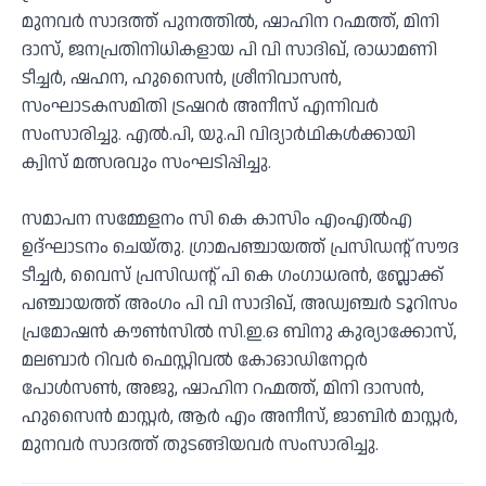
മുനവർ സാദത്ത് പുനത്തിൽ, ഷാഹിന റഹ്മത്ത്, മിനി
ദാസ്, ജനപ്രതിനിധികളായ പി വി സാദിഖ്, രാധാമണി
ടീച്ചര്‍, ഷഹന, ഹുസൈന്‍, ശ്രീനിവാസൻ,
സംഘാടകസമിതി ട്രഷറര്‍ അനീസ് എന്നിവര്‍
സംസാരിച്ചു. എൽ.പി, യു.പി വിദ്യാർഥികൾക്കായി
ക്വിസ് മത്സരവും സംഘടിപ്പിച്ചു.
സമാപന സമ്മേളനം സി കെ കാസിം എംഎൽഎ
ഉദ്ഘാടനം ചെയ്തു. ഗ്രാമപഞ്ചായത്ത് പ്രസിഡന്റ് സൗദ
ടീച്ചർ, വൈസ് പ്രസിഡന്റ് പി കെ ഗംഗാധരൻ, ബ്ലോക്ക്
പഞ്ചായത്ത് അംഗം പി വി സാദിഖ്, അഡ്വഞ്ചർ ടൂറിസം
പ്രമോഷൻ കൗൺസിൽ സി.ഇ.ഒ ബിനു കുര്യാക്കോസ്,
മലബാർ റിവർ ഫെസ്റ്റിവൽ കോഓഡിനേറ്റർ
പോൾസൺ, അജു, ഷാഹിന റഹ്മത്ത്, മിനി ദാസൻ,
ഹുസൈൻ മാസ്റ്റർ, ആർ എം അനീസ്, ജാബിർ മാസ്റ്റർ,
മുനവർ സാദത്ത് തുടങ്ങിയവർ സംസാരിച്ചു.