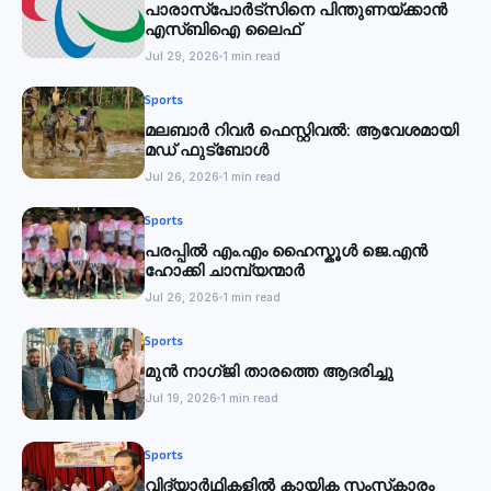
പാരാസ്‌പോര്‍ട്‌സിനെ പിന്തുണയ്ക്കാന്‍
എസ്ബിഐ ലൈഫ്
Jul 29, 2026
1 min read
Sports
മലബാര്‍ റിവര്‍ ഫെസ്റ്റിവൽ: ആവേശമായി
മഡ് ഫുട്‌ബോൾ
Jul 26, 2026
1 min read
Sports
പരപ്പിൽ എം.എം ഹൈസ്കൂൾ ജെ.എൻ
ഹോക്കി ചാമ്പ്യന്മാർ
Jul 26, 2026
1 min read
Sports
മുൻ നാഗ്ജി താരത്തെ ആദരിച്ചു
Jul 19, 2026
1 min read
Sports
വിദ്യാര്‍ഥികളില്‍ കായിക സംസ്‌കാരം