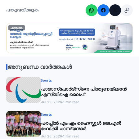
പങ്കുവയ്ക്കുക
പരസ്യം
അനുബന്ധ വാർത്തകൾ
Sports
പാരാസ്‌പോര്‍ട്‌സിനെ പിന്തുണയ്ക്കാന്‍
എസ്ബിഐ ലൈഫ്
Jul 29, 2026
1 min read
Sports
പരപ്പിൽ എം.എം ഹൈസ്കൂൾ ജെ.എൻ
ഹോക്കി ചാമ്പ്യന്മാർ
Jul 26, 2026
1 min read