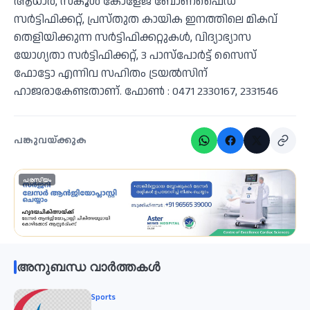
ആധാർ, സ്കൂൾ കോളേജ് ബോണഫൈഡ്
സർട്ടിഫിക്കറ്റ്, പ്രസ്തുത കായിക ഇനത്തിലെ മികവ്
തെളിയിക്കുന്ന സർട്ടിഫിക്കറ്റുകൾ, വിദ്യാഭ്യാസ
യോഗ്യതാ സർട്ടിഫിക്കറ്റ്, 3 പാസ്പോർട്ട് സൈസ്
ഫോട്ടോ എന്നിവ സഹിതം ട്രയൽസിന്
ഹാജരാകേണ്ടതാണ്. ഫോൺ : 0471 2330167, 2331546
പങ്കുവയ്ക്കുക
പരസ്യം
അനുബന്ധ വാർത്തകൾ
Sports