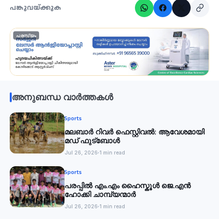
പങ്കുവയ്ക്കുക
പരസ്യം
അനുബന്ധ വാർത്തകൾ
Sports
മലബാര്‍ റിവര്‍ ഫെസ്റ്റിവൽ: ആവേശമായി
മഡ് ഫുട്‌ബോൾ
Jul 26, 2026
1 min read
Sports
പരപ്പിൽ എം.എം ഹൈസ്കൂൾ ജെ.എൻ
ഹോക്കി ചാമ്പ്യന്മാർ
Jul 26, 2026
1 min read