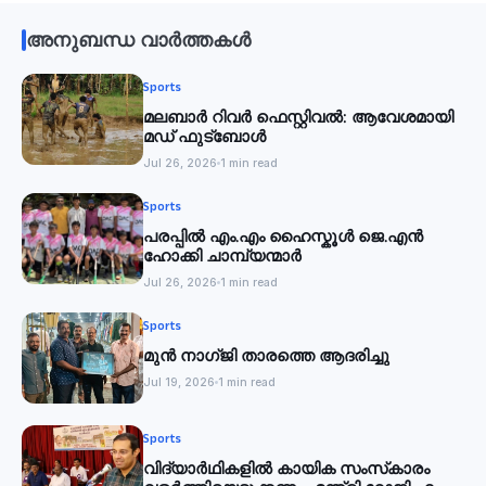
അനുബന്ധ വാർത്തകൾ
Sports
മലബാര്‍ റിവര്‍ ഫെസ്റ്റിവൽ: ആവേശമായി
മഡ് ഫുട്‌ബോൾ
Jul 26, 2026
1 min read
Sports
പരപ്പിൽ എം.എം ഹൈസ്കൂൾ ജെ.എൻ
ഹോക്കി ചാമ്പ്യന്മാർ
Jul 26, 2026
1 min read
Sports
മുൻ നാഗ്ജി താരത്തെ ആദരിച്ചു
Jul 19, 2026
1 min read
Sports
വിദ്യാര്‍ഥികളില്‍ കായിക സംസ്‌കാരം