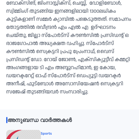
ബോക്സിങ്, ജിംനാസ്റ്റിക്സ്, ചെസ്സ്, വോളിബോള്‍,
സ്വിമ്മിംഗ് തുടങ്ങിയ ഇനങ്ങളിലായി 1300ലധികം
കുട്ടികളാണ് സമ്മര്‍ ക്യാമ്പില്‍ പങ്കെടുത്തത്. സമാപനം
തോട്ടത്തില്‍ രവീന്ദ്രന്‍ എം എല്‍ എ ഉദ്ഘാടനം
ചെയ്തു, ജില്ലാ സ്‌പോര്‍ട്‌സ് കൗണ്‍സില്‍ പ്രസിഡന്റ് ഒ
രാജഗോപാല്‍ അധ്യക്ഷത വഹിച്ചു. സ്‌പോര്‍ട്‌സ്
കൗണ്‍സില്‍ സെക്രട്ടറി പ്രപു പ്രേംനാഥ്, വൈസ്
പ്രസിഡന്റ് ഡോ. റോയ് ജോണ്‍, എക്‌സിക്യൂട്ടീവ് കമ്മറ്റി
അംഗങ്ങളായ ടി എം അബ്ദുറഹിമാന്‍, ഇ കോയ,
ഡയറക്ടറേറ്റ് ഓഫ് സ്‌പോര്‍ട്‌സ് ഡെപ്യൂട്ടി ഡയറക്ടര്‍
അനീഷ്, ഫുട്‌ബോള്‍ അസോസിയേഷന്‍ സെക്രട്ടറി
സജേഷ് തുടങ്ങിയവര്‍ സംസാരിച്ചു.
അനുബന്ധ വാർത്തകൾ
Sports