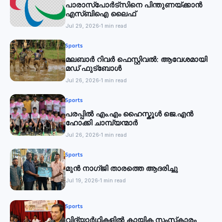
പാരാസ്‌പോര്‍ട്‌സിനെ പിന്തുണയ്ക്കാന്‍
എസ്ബിഐ ലൈഫ്
Jul 29, 2026
1 min read
Sports
മലബാര്‍ റിവര്‍ ഫെസ്റ്റിവൽ: ആവേശമായി
മഡ് ഫുട്‌ബോൾ
Jul 26, 2026
1 min read
Sports
പരപ്പിൽ എം.എം ഹൈസ്കൂൾ ജെ.എൻ
ഹോക്കി ചാമ്പ്യന്മാർ
Jul 26, 2026
1 min read
Sports
മുൻ നാഗ്ജി താരത്തെ ആദരിച്ചു
Jul 19, 2026
1 min read
Sports
വിദ്യാര്‍ഥികളില്‍ കായിക സംസ്‌കാരം