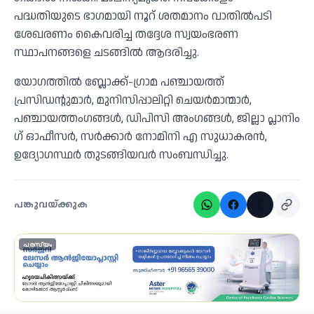
പദ്ധതിയുടെ ഭാ​ഗമായി നൂറ് ശതമാനം വാതിൽപടി
ശേഖരണം കെെവരിച്ച തദ്ദേശ സ്വയംഭരണ
സ്ഥാപനങ്ങളെ ചടങ്ങിൽ ആദരിച്ചു.
യോ​ഗത്തിൽ ബ്ലോക്ക്-​ഗ്രാമ പഞ്ചായത്ത്
പ്രസിഡന്റുമാർ, മുനിസിപ്പാലിറ്റി ചെയർമാന്മാർ,
പഞ്ചായത്തം​ഗങ്ങൾ, ഡിപിസി അംഗങ്ങൾ, ജില്ലാ പ്ലാനിം​
ഗ് ഓഫീസർ, സർക്കാർ നോമിനി എ സുധാകരൻ,
ഉദ്യോഗസ്ഥർ തുടങ്ങിയവർ സംബന്ധിച്ചു.
പങ്കുവയ്ക്കുക
പരസ്യം