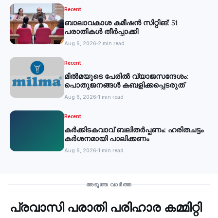
Recent
ബാലാവകാശ കമീഷന്‍ സിറ്റിങ്: 51
പരാതികള്‍ തീര്‍പ്പാക്കി
Aug 6, 2026
2 min read
Recent
മില്‍മയുടെ പേരില്‍ വ്യാജസന്ദേശം:
പൊതുജനങ്ങള്‍ കബളിക്കപ്പെടരുത്
Aug 6, 2026
1 min read
Recent
കര്‍ക്കിടകവാവ് ബലിതര്‍പ്പണം: ഹരിതചട്ടം
കര്‍ശനമായി പാലിക്കണം
Aug 6, 2026
1 min read
Recent
അടുത്ത വാർത്ത
പ്രവാസി പരാതി പരിഹാര കമ്മിറ്റി
‹