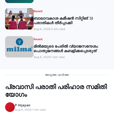
Recent
ബാലാവകാശ കമീഷന്‍ സിറ്റിങ്: 51
പരാതികള്‍ തീര്‍പ്പാക്കി
Aug 6, 2026
2 min read
Recent
മില്‍മയുടെ പേരില്‍ വ്യാജസന്ദേശം:
പൊതുജനങ്ങള്‍ കബളിക്കപ്പെടരുത്
Aug 6, 2026
1 min read
Recent
അടുത്ത വാർത്ത
പ്രവാസി പരാതി പരിഹാര സമിതി
‹
യോഗം
P Vijayan
Aug 8, 2026
1 min read