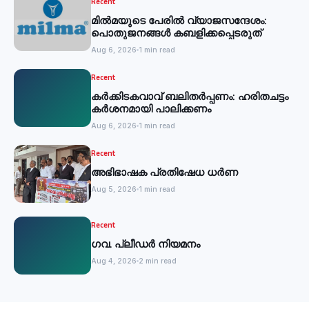
Recent
മില്‍മയുടെ പേരില്‍ വ്യാജസന്ദേശം:
പൊതുജനങ്ങള്‍ കബളിക്കപ്പെടരുത്
Aug 6, 2026
1 min read
Recent
കര്‍ക്കിടകവാവ് ബലിതര്‍പ്പണം: ഹരിതചട്ടം
കര്‍ശനമായി പാലിക്കണം
Aug 6, 2026
1 min read
Recent
അഭിഭാഷക പ്രതിഷേധ ധർണ
Aug 5, 2026
1 min read
Recent
ഗവ. പ്ലീഡർ നിയമനം
Aug 4, 2026
2 min read
Recent