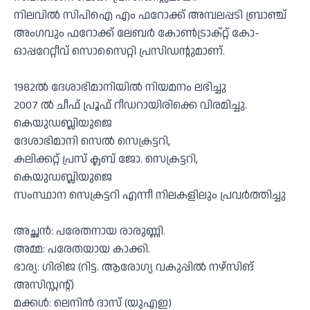
നിലവിൽ സിപിഐ എം ഫറോക്ക് അമ്പലപ്പടി ബ്രാഞ്ച്
അംഗവും ഫറോക്ക് ലേബർ കോൺട്രാക്റ്റ് കോ-
ഓപ്പറേറ്റീവ് സൊസൈറ്റി പ്രസിഡൻ്റുമാണ്.
1982ൽ ദേശാഭിമാനിയിൽ നിയമനം ലഭിച്ചു
2007 ൽ ചീഫ് പ്രൂഫ് റീഡറായിരിക്കെ വിരമിച്ചു.
കെയുഡബ്ലിയുജെ
ദേശാഭിമാനി സെൽ സെക്രട്ടറി,
കലിക്കറ്റ് പ്രസ് ക്ലബ് ജോ. സെക്രട്ടറി,
കെയുഡബ്ലിയുജെ
സംസ്ഥാന സെക്രട്ടറി എന്നീ നിലകളിലും പ്രവർത്തിച്ചു
അച്ഛൻ: പരേതനായ രാരുണ്ണി.
അമ്മ: പരേതയായ കാക്കി.
ഭാര്യ: ഗിരിജ (റിട്ട. ആരോഗ്യ വകുപ്പിൽ നഴ്സിങ്
അസിസ്റ്റൻ്റ്)
മക്കൾ: ലെനിൻ ദാസ് (യുഎഇ)