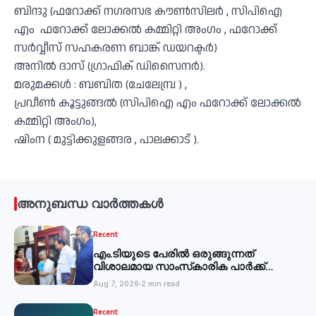
ബിന്ദു (ഫറോക്ക് നഗരസഭ കൗൺസിലർ , സിപിഐ
എം ഫറോക്ക് ലോക്കൽ കമ്മിറ്റി അംഗം , ഫറോക്ക്
സർവ്വീസ് സഹകരണ ബാങ്ക് ഡയറക്ടർ)
അനിൽ ദാസ് (ഗ്രാഫിക് ഡിസൈനർ).
മരുമക്കൾ : ബബിത (ചേലേമ്പ്ര ) ,
പ്രവീൺ കൂട്ടുങ്ങൽ (സിപിഐ എം ഫറോക്ക് ലോക്കൽ
കമ്മിറ്റി അംഗം),
ഷിംന ( മുട്ടിക്കുളങ്ങര , പാലക്കാട് ).
അനുബന്ധ വാർത്തകൾ
Recent
എം.ടിയുടെ പേരില്‍ ഒരുങ്ങുന്നത്
വിശാലമായ സാംസ്‌കാരിക പാര്‍ക്ക്
-മന്ത്രി
Aug 7, 2026
2 min read
Recent