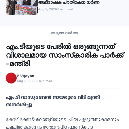
അഭിഭാഷക പ്രതിഷേധ ധർണ
Aug 5, 2026
1 min read
Recent
അടുത്ത വാർത്ത
എം.ടിയുടെ പേരില്‍ ഒരുങ്ങുന്നത്
‹
വിശാലമായ സാംസ്‌കാരിക പാര്‍ക്ക്
-മന്ത്രി
P Vijayan
Aug 7, 2026
2 min read
എം.ടി വാസുദേവന്‍ നായരുടെ വീട് മന്ത്രി
സന്ദര്‍ശിച്ചു
കോഴിക്കോട്: മലയാളിയുടെ പ്രിയ എഴുത്തുകാരനും
ചലച്ചിത്രകാരനും ജ്ഞാനപീഠ പുരസ്‌കാര