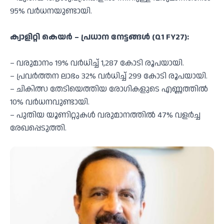
95% വർധനയുണ്ടായി.
ക്വാളിറ്റി കെയർ – പ്രധാന നേട്ടങ്ങൾ (Q1 FY27):
– വരുമാനം 19% വർധിച്ച് 1,287 കോടി രൂപയായി.
– പ്രവർത്തന ലാഭം 32% വർധിച്ച് 299 കോടി രൂപയായി.
– ചികിത്സ തേടിയെത്തിയ രോഗികളുടെ എണ്ണത്തിൽ
10% വർധനവുണ്ടായി.
– പുതിയ യൂണിറ്റുകൾ വരുമാനത്തിൽ 47% വളർച്ച
രേഖപ്പെടുത്തി.