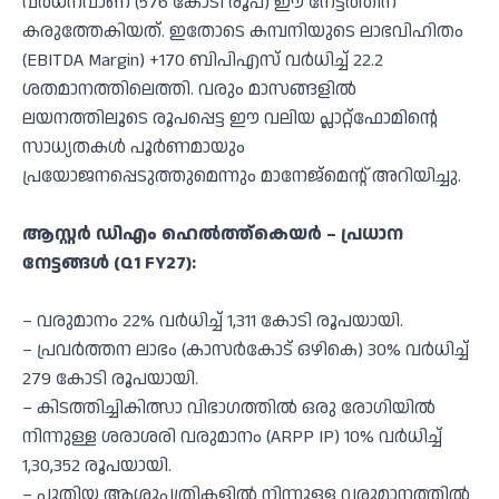
വർധനവാണ് (576 കോടി രൂപ) ഈ നേട്ടത്തിന്
കരുത്തേകിയത്. ഇതോടെ കമ്പനിയുടെ ലാഭവിഹിതം
(EBITDA Margin) +170 ബിപിഎസ് വർധിച്ച് 22.2
ശതമാനത്തിലെത്തി. വരും മാസങ്ങളിൽ
ലയനത്തിലൂടെ രൂപപ്പെട്ട ഈ വലിയ പ്ലാറ്റ്‌ഫോമിന്റെ
സാധ്യതകൾ പൂർണമായും
പ്രയോജനപ്പെടുത്തുമെന്നും മാനേജ്‌മെന്റ് അറിയിച്ചു.
ആസ്റ്റർ ഡിഎം ഹെൽത്ത്‌കെയർ – പ്രധാന
നേട്ടങ്ങൾ (Q1 FY27):
– വരുമാനം 22% വർധിച്ച് 1,311 കോടി രൂപയായി.
– പ്രവർത്തന ലാഭം (കാസർകോട് ഒഴികെ) 30% വർധിച്ച്
279 കോടി രൂപയായി.
– കിടത്തിച്ചികിത്സാ വിഭാഗത്തിൽ ഒരു രോഗിയിൽ
നിന്നുള്ള ശരാശരി വരുമാനം (ARPP IP) 10% വർധിച്ച്
1,30,352 രൂപയായി.
– പുതിയ ആശുപത്രികളിൽ നിന്നുള്ള വരുമാനത്തിൽ