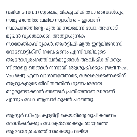
വലിയ സേവന ശൃംഖല, മികച്ച ചികിത്സാ വൈദഗ്ധ്യം,
സമൂഹത്തിൽ വലിയ സ്വാധീനം – ഇതാണ്
സ്ഥാപനത്തിന്റെ പുതിയ നയമെന്ന് ഡോ. ആസാദ്
മൂപ്പൻ വ്യക്തമാക്കി. അത്യാധുനിക
സാങ്കേതികവിദ്യകൾ, ആർട്ടിഫിഷ്യൽ ഇന്റലിജൻസ്,
റോബോട്ടിക്സ്, ഗവേഷണം എന്നിവയിലൂടെ
ആരോഗ്യരംഗത്ത് വൻമാറ്റങ്ങൾ ആവിഷ്കരിക്കും.
‘നിങ്ങളെ ഞങ്ങൾ നന്നായി ശുശ്രൂഷിക്കും’ (‘We’ll Treat
You Well’) എന്ന വാഗ്ദാനത്തോടെ, ദശലക്ഷക്കണക്കിന്
ആളുകളുടെ ജീവിതത്തിൽ ഗുണപരമായ
മാറ്റമുണ്ടാക്കാൻ ഞങ്ങൾ പ്രതിജ്ഞാബദ്ധരാണ്
എന്നും ഡോ. ആസാദ് മൂപ്പൻ പറഞ്ഞു.
ആസ്റ്റർ ഡിഎം ക്വാളിറ്റി കെയറിന്റെ രൂപീകരണം
രോഗികൾക്കും ഡോക്ടർമാർക്കും രാജ്യത്തെ
ആരോഗ്യരംഗത്തിനാകെയും വലിയ