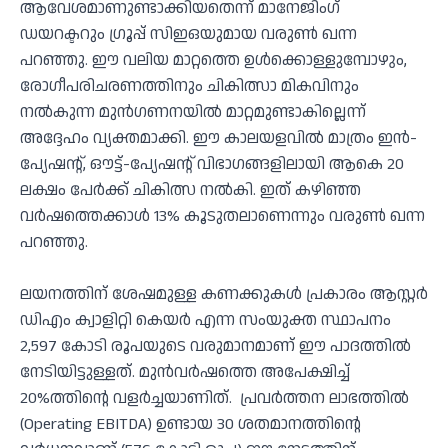
ആവേശമാണുണ്ടാക്കിയതെന്ന് മാനേജിംഗ്
ഡയറക്ടറും ഗ്രൂപ്പ് സിഇഒയുമായ വരുൺ ഖന്ന
പറഞ്ഞു. ഈ വലിയ മാറ്റത്തെ ഉൾക്കൊള്ളുമ്പോഴും,
രോഗീപരിചരണത്തിനും ചികിത്സാ മികവിനും
നൽകുന്ന മുൻഗണനയിൽ മാറ്റമുണ്ടാകില്ലെന്ന്
അദ്ദേഹം വ്യക്തമാക്കി. ഈ കാലയളവിൽ മാത്രം ഇൻ-
പ്യേഷന്റ്, ഔട്ട്-പ്യേഷന്റ് വിഭാഗങ്ങളിലായി ആകെ 20
ലക്ഷം പേർക്ക് ചികിത്സ നൽകി. ഇത് കഴിഞ്ഞ
വർഷത്തെക്കാൾ 13% കൂടുതലാണെന്നും വരുൺ ഖന്ന
പറഞ്ഞു.
ലയനത്തിന് ശേഷമുള്ള കണക്കുകൾ പ്രകാരം ആസ്റ്റർ
ഡിഎം ക്വാളിറ്റി കെയർ എന്ന സംയുക്ത സ്ഥാപനം
2,597 കോടി രൂപയുടെ വരുമാനമാണ് ഈ പാദത്തിൽ
നേടിയിട്ടുള്ളത്. മുൻവർഷത്തെ അപേക്ഷിച്ച്
20%ത്തിന്റെ വളർച്ചയാണിത്. പ്രവർത്തന ലാഭത്തിൽ
(Operating EBITDA) ഉണ്ടായ 30 ശതമാനത്തിന്റെ