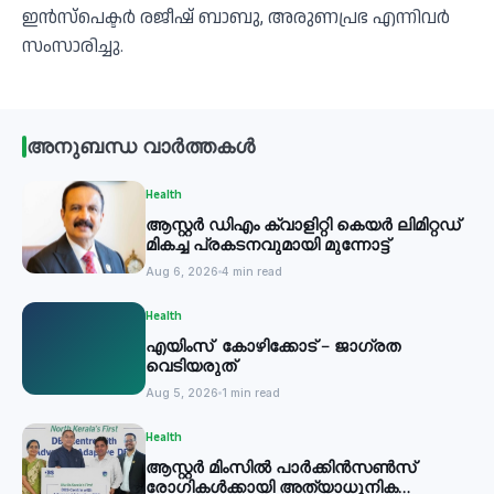
ഇന്‍സ്‌പെക്ടര്‍ രജീഷ് ബാബു, അരുണപ്രഭ എന്നിവര്‍
സംസാരിച്ചു.
അനുബന്ധ വാർത്തകൾ
Health
ആസ്റ്റർ ഡിഎം ക്വാളിറ്റി കെയർ ലിമിറ്റഡ്
മികച്ച പ്രകടനവുമായി മുന്നോട്ട്
Aug 6, 2026
4 min read
Health
എയിംസ് കോഴിക്കോട് – ജാഗ്രത
വെടിയരുത്
Aug 5, 2026
1 min read
Health
ആസ്റ്റർ മിംസിൽ പാർക്കിൻസൺസ്
രോഗികൾക്കായി അത്യാധുനിക