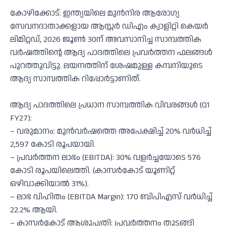
കോഴിക്കോട്: ഇന്ത്യയിലെ മുൻനിര ആരോഗ്യ
സേവനദാതാക്കളായ ആസ്റ്റർ ഡിഎം ക്വാളിറ്റി കെയർ
ലിമിറ്റഡ്, 2026 ജൂൺ 30ന് അവസാനിച്ച സാമ്പത്തിക
വർഷത്തിന്റെ ആദ്യ പാദത്തിലെ പ്രവർത്തന ഫലങ്ങൾ
പുറത്തുവിട്ടു. ലയനത്തിന് ശേഷമുള്ള കമ്പനിയുടെ
ആദ്യ സാമ്പത്തിക റിപ്പോർട്ടാണിത്.
ആദ്യ പാദത്തിലെ പ്രധാന സാമ്പത്തിക വിവരങ്ങൾ (Q1
FY27):
– വരുമാനം: മുൻവർഷത്തെ അപേക്ഷിച്ച് 20% വർധിച്ച്
2,597 കോടി രൂപയായി.
– പ്രവർത്തന ലാഭം (EBITDA): 30% വളർച്ചയോടെ 576
കോടി രൂപയിലെത്തി. (കാസർകോട് യൂണിറ്റ്
ഒഴിവാക്കിയാൽ 31%).
– ലാഭ വിഹിതം (EBITDA Margin): 170 ബിപിഎസ് വർധിച്ച്
22.2% ആയി.
– കാസർകോട് ആശുപത്രി: പ്രവർത്തനം തുടങ്ങി