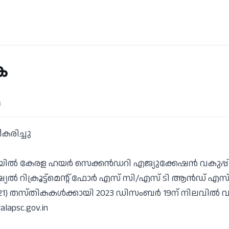
ക
d
ധീകരിച്ചു
്ലയിൽ കേരള ഹയർ സെക്കൻഡറി എജ്യുക്കേഷൻ വകുപ്പ
െഷ്യൽ റിക്രൂട്ട്മെന്റ് ഫോർ എസ് സി/എസ് ടി ആൻഡ് എസ്
2021) തസ്തികകൾക്കായി 2023 ഡിസംബർ 19ന് നിലവിൽ വന്ന 
alapsc.gov.in