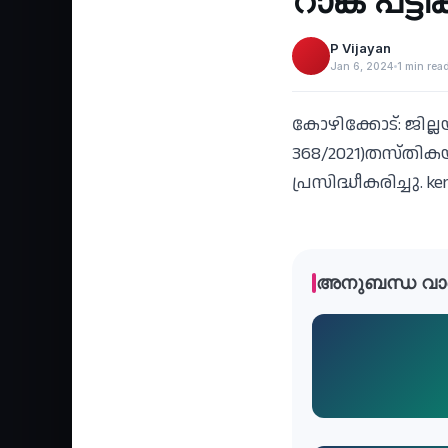
റാങ്ക് പട്
P Vijayan
Jan 6, 2024
1 min rea
കോഴിക്കോട്: ജില്ലയ
368/2021)തസ്തികയ
പ്രസിദ്ധീകരിച്ചു. ke
അനുബന്ധ വാ