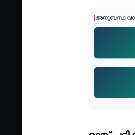
അനുബന്ധ വാ
Education
‹