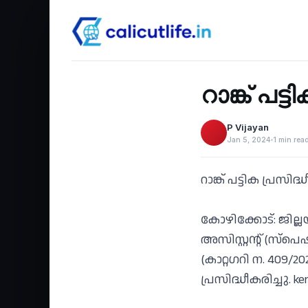
Education
‹
റാങ്ക് പട്ടി
P Vijayan
Jan 5, 2024
1 min rea
റാങ്ക് പട്ടിക പ്രസിദ്
കോഴിക്കോട്: ജില
അസിസ്റ്റന്റ് (സ്പ
(കാറ്റഗറി ന. 409/
പ്രസിദ്ധീകരിച്ചു. ker