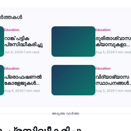
ർത്തകൾ
Education
Education
റാങ്ക് പട്ടിക
ദുരിതാശ്വാസ
പ്രസിദ്ധീകരിച്ചു
ക്യാമ്പുകളായ
പ്രവര്‍ത്തിക്കുന
Jan 6, 2024
1 min read
Aug 5, 2026
1 min read
വിദ്യാഭ്യാസ
സ്ഥാപനങ്ങള്‍ക്
അവധി
Education
Education
പ്രൊഫഷണൽ
വിദ്യാഭ്യാസ
കോളേജുകൾ
സ്ഥാപനങ്ങൾക്
ഒഴികെ
നാളെ അവധി
Aug 4, 2026
1 min read
Aug 3, 2026
1 min read
വിദ്യാഭ്യാസ
സ്ഥാപനങ്ങൾക്ക്
അവധി
അടുത്ത വാർത്ത