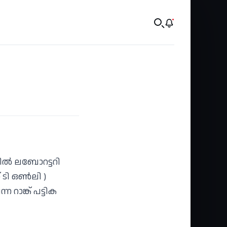
ിൽ ലബോറട്ടറി
 ടി ഒൺലി )
റാങ്ക് പട്ടിക