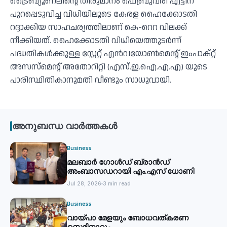
ട്രൈബ്യൂണലിന്റെ തീരുമാനം ഫെബ്രുവരി എട്ടിന്
പുറപ്പെടുവിച്ച വിധിയിലൂടെ കേരള ഹൈക്കോടതി
റദ്ദാക്കിയ സാഹചര്യത്തിലാണ് കെ-റെറ വിലക്ക്
നീക്കിയത്. ഹൈക്കോടതി വിധിയെത്തുടര്‍ന്ന്
പദ്ധതികള്‍ക്കുള്ള സ്റ്റേറ്റ് എന്‍വയോണ്‍മെന്റ് ഇംപാക്റ്റ്
അസസ്മെന്റ് അതോറിറ്റി (എസ്.ഇ.ഐ.എ.എ) യുടെ
പാരിസ്ഥിതികാനുമതി വീണ്ടും സാധുവായി.
അനുബന്ധ വാർത്തകൾ
Business
മലബാര്‍ ഗോൾഡ് ബ്രാന്‍ഡ്
അംബാസഡറായി എം.എസ് ധോണി
Jul 28, 2026
3 min read
Business
വായ്പാ മേളയും ബോധവത്കരണ
സെമിനാറും