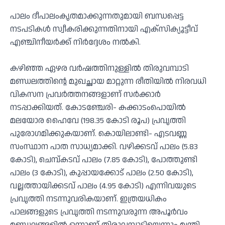
പാലം ദീപാലംകൃതമാക്കുന്നതുമായി ബന്ധപ്പെട്ട
നടപടികൾ സ്വീകരിക്കുന്നതിനായി എക്സിക്യൂട്ടീവ്
എഞ്ചിനീയർക്ക് നിർദ്ദേശം നൽകി.
കഴിഞ്ഞ ഏഴര വർഷത്തിനുള്ളിൽ തിരുവമ്പാടി
മണ്ഡലത്തിന്റെ മുഖച്ഛായ മാറ്റുന്ന രീതിയിൽ നിരവധി
വികസന പ്രവർത്തനങ്ങളാണ് സർക്കാർ
നടപ്പാക്കിയത്. കോടഞ്ചേരി- കക്കാടംപൊയിൽ
മലയോര ഹൈവേ (198.35 കോടി രൂപ) പ്രവൃത്തി
പുരോഗമിക്കുകയാണ്. കൊയിലാണ്ടി- എടവണ്ണ
സംസ്ഥാന പാത സാധ്യമാക്കി. വഴിക്കടവ് പാലം (5.83
കോടി), ചെമ്പ്കടവ് പാലം (7.85 കോടി), പോത്തുണ്ടി
പാലം (3 കോടി), കുപ്പായക്കോട് പാലം (2.50 കോടി),
വല്ലത്തായിക്കടവ് പാലം (4.95 കോടി) എന്നിവയുടെ
പ്രവൃത്തി നടന്നുവരികയാണ്. ഇത്രയധികം
പാലങ്ങളുടെ പ്രവൃത്തി നടന്നുവരുന്ന അപൂർവം