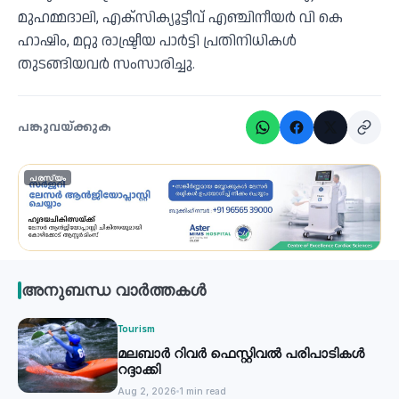
മുഹമ്മദാലി, എക്‌സിക്യൂട്ടീവ് എഞ്ചിനീയർ വി കെ
ഹാഷിം, മറ്റു രാഷ്ട്രീയ പാർട്ടി പ്രതിനിധികൾ
തുടങ്ങിയവർ സംസാരിച്ചു.
പങ്കുവയ്ക്കുക
പരസ്യം
അനുബന്ധ വാർത്തകൾ
Tourism
മലബാർ റിവർ ഫെസ്റ്റിവൽ പരിപാടികൾ
റദ്ദാക്കി
Aug 2, 2026
1 min read