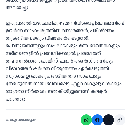
പൊതുപരിപാടികളും റദ്ദാക്കിയതായി സംഘാടകർ
അറിയിച്ചു.
ഇരുവഞ്ഞിപ്പുഴ, ചാലിപ്പുഴ എന്നിവിടങ്ങളിലെ ജലനിരപ്പ്
ഉയർന്ന സാഹചര്യത്തിൽ മത്സരങ്ങൾ, പരിശീലനം
തുടങ്ങിയവക്കും വിലക്കേർപ്പെടുത്തി.
പൊതുജനങ്ങളും സംഘാടകരും മത്സരാർത്ഥികളും
നദീതടങ്ങളിൽ പ്രവേശിക്കരുത്. പ്രദേശത്ത്
തഹസിൽദാർ, പൊലീസ്, ഫയർ ആൻഡ് റെസ്ക്യൂ
വിഭാഗങ്ങൾ കർശന നിയന്ത്രണം ഏർപ്പെടുത്തി
സുരക്ഷ ഉറപ്പാക്കും. അടിയന്തര സാഹചര്യം
നേരിടുന്നതിനായി ബന്ധപ്പെട്ട എല്ലാ വകുപ്പുകൾക്കും
ജാഗ്രതാ നിർദേശം നൽകിയിട്ടുണ്ടെന്ന് കലക്ടർ
പറഞ്ഞു.
പങ്കുവയ്ക്കുക