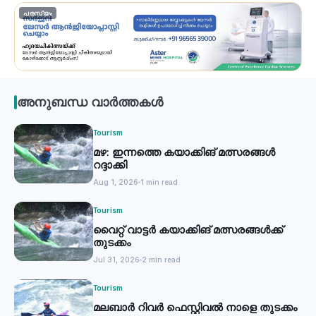
പരസ്യം
അനുബന്ധ വാർത്തകൾ
Tourism
മഴ: ഇന്നത്തെ കയാക്കിങ് മത്സരങ്ങൾ
റദ്ദാക്കി
Aug 1, 2026
1 min read
Tourism
വൈറ്റ് വാട്ടര്‍ കയാക്കിങ് മത്സരങ്ങള്‍ക്ക്
തുടക്കം
Jul 31, 2026
2 min read
Tourism
മലബാർ റിവർ ഫെസ്റ്റിവൽ നാളെ തുടക്കം