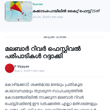
Tourism
കക്കാടംപൊയിലില്‍ കൈറ്റ് ഫെസ്റ്റ് 25ന്
Jul 24, 2026
1 min read
Tourism
അടുത്ത വാർത്ത
മലബാർ റിവർ ഫെസ്റ്റിവൽ
‹
പരിപാടികൾ റദ്ദാക്കി
P Vijayan
Aug 2, 2026
1 min read
കോഴിക്കോട്: ശക്തമായ മഴയും പ്രതികൂല
കാലാവസ്ഥയും തുടരുന്ന സാഹചര്യത്തിൽ
കോടഞ്ചേരിയിൽ നടക്കുന്ന മലബാർ റിവർ
ഫെസ്റ്റിവലിന്റെ ഈ വർഷത്തെ എല്ലാ മത്സരങ്ങളും