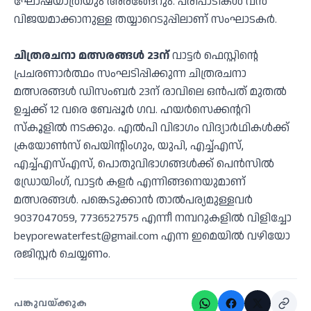
ഘോഷയാത്രയും അരങ്ങേറും. പരിപാടികൾ വൻ
വിജയമാക്കാനുള്ള തയ്യാറെടുപ്പിലാണ് സംഘാടകർ.
ചിത്രരചനാ മത്സരങ്ങള്‍ 23ന്
വാട്ടര്‍ ഫെസ്റ്റിന്റെ
പ്രചരണാര്‍ത്ഥം സംഘടിപ്പിക്കുന്ന ചിത്രരചനാ
മത്സരങ്ങള്‍ ഡിസംബര്‍ 23ന് രാവിലെ ഒന്‍പത് മുതല്‍
ഉച്ചക്ക് 12 വരെ ബേപ്പൂര്‍ ഗവ. ഹയര്‍സെക്കന്ററി
സ്‌കൂളില്‍ നടക്കും. എല്‍പി വിഭാഗം വിദ്യാർഥികൾക്ക്
ക്രയോണ്‍സ് പെയിൻ്റിംഗും, യുപി, എച്ച്എസ്,
എച്ച്എസ്എസ്, പൊതുവിഭാഗങ്ങൾക്ക് പെന്‍സില്‍
ഡ്രോയിംഗ്, വാട്ടര്‍ കളര്‍ എന്നിങ്ങനെയുമാണ്
മത്സരങ്ങള്‍. പങ്കെടുക്കാന്‍ താല്‍പര്യമുള്ളവര്‍
9037047059, 7736527575 എന്നീ നമ്പറുകളില്‍ വിളിച്ചോ
beyporewaterfest@gmail.com എന്ന ഇമെയിൽ വഴിയോ
രജിസ്റ്റർ ചെയ്യണം.
പങ്കുവയ്ക്കുക