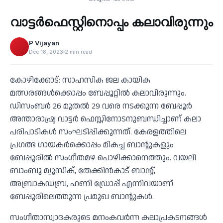
വാട്ടർഫെസ്റ്റിനൊപ്പം കലാവിരുന്നും
‹
P Vijayan
Dec 18, 2023
2 min read
കോഴിക്കോട്: സാഹസിക ജല കായിക
മത്സരങ്ങൾക്കൊപ്പം ബേപ്പൂറ്റിൽ കലാവിരുന്നും.
ഡിസംബർ 26 മുതൽ 29 വരെ നടക്കുന്ന ബേപ്പൂർ
അന്താരാഷ്ട്ര വാട്ടര്‍ ഫെസ്റ്റിനോടനുബന്ധിച്ചാണ് കലാ
പരിപാടികൾ സംഘടിപ്പിക്കുന്നത്. കേരളത്തിലെ
പ്രഗത്ഭ ഗായകർക്കൊപ്പം മികച്ച ബാന്റുകളും
ബേപ്പൂരിൽ സംഗീതമഴ പൊഴിക്കാനെത്തും. വയലി
ബാംബൂ മ്യൂസിക്, തേക്കിൻകാട് ബാന്റ്,
അബ്രാകഡബ്ര, ഹണി ഡ്രോപ്പ് എന്നിവയാണ്
ബേപ്പൂരിലെത്തുന്ന പ്രമുഖ ബാന്റുകൾ.
സംഗീതാസ്വാദകരുടെ മനംകവർന്ന കലാപ്രകടനങ്ങൾ