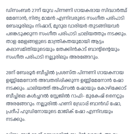
ഡിസംബർ 27ന് യുവ പിന്നണി ഗായകരായ സിദ്ധാർത്ഥ്
മേനോൻ, നിത്യ മാമൻ എന്നിവരുടെ സംഗീത പരിപാടി
ബേപ്പൂരിലും നിഷാദ്, മൃദുല വാരിയർ തുടങ്ങിയവർ
പങ്കെടുക്കുന്ന സംഗീത പരിപാടി ചാലിയത്തും നടക്കും.
താള മേളങ്ങളുടെ മാന്ത്രികതയുമായി ആട്ടം
കലാസമിതിയുടെയും തേക്കിൻകാട് ബാന്റിന്റെയും
സംഗീത പരിപാടി നല്ലൂരിലും അരങ്ങേറും.
28ന് ബേപ്പൂർ ബീച്ചിൽ പ്രശസ്ത പിന്നണി ഗായകനായ
ഉണ്ണിമേനോൻ അവതരിപ്പിക്കുന്ന ഉണ്ണിമേനോൻ ഷോ
നടക്കും. ചാലിയത്ത് അഫ്സൽ ഷോയും കോഴിക്കോട്
ബീച്ചിലെ കൾച്ചറൽ സ്റ്റേജിൽ റാഫി- മുകേഷ് നൈറ്റും
അരങ്ങേറും. നല്ലൂരിൽ ഹണി ഡ്രോപ്പ് ബാൻഡ് ഷോ,
പ്രദീപ് ഹുഡിനോയുടെ മാജിക് ഷോ എന്നിവയും
നടക്കും.