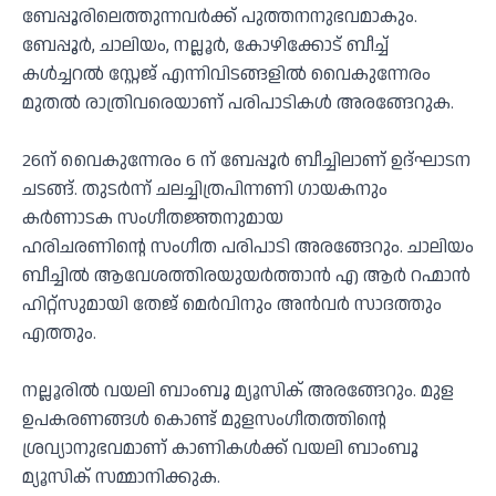
ബേപ്പൂരിലെത്തുന്നവർക്ക് പുത്തനനുഭവമാകും.
ബേപ്പൂർ, ചാലിയം, നല്ലൂർ, കോഴിക്കോട് ബീച്ച്
കൾച്ചറൽ സ്റ്റേജ് എന്നിവിടങ്ങളിൽ വെെകുന്നേരം
മുതൽ രാത്രിവരെയാണ് പരിപാടികൾ അരങ്ങേറുക.
26ന് വൈകുന്നേരം 6 ന് ബേപ്പൂർ ബീച്ചിലാണ് ഉദ്ഘാടന
ചടങ്ങ്. തുടർന്ന് ചലച്ചിത്രപിന്നണി ഗായകനും
കർണാടക സംഗീതജ്ഞനുമായ
ഹരിചരണിന്റെ സംഗീത പരിപാടി അരങ്ങേറും. ചാലിയം
ബീച്ചിൽ ആവേശത്തിരയുയർത്താൻ എ ആർ റഹ്മാൻ
ഹിറ്റ്സുമായി തേജ് മെർവിനും അൻവർ സാദത്തും
എത്തും.
നല്ലൂരിൽ വയലി ബാംബൂ മ്യൂസിക് അരങ്ങേറും. മുള
ഉപകരണങ്ങൾ കൊണ്ട് മുളസംഗീതത്തിന്റെ
ശ്രവ്യാനുഭവമാണ് കാണികൾക്ക് വയലി ബാംബൂ
മ്യൂസിക് സമ്മാനിക്കുക.