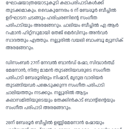
ഘോഷയാത്രയോടുകൂടി കലാപരിപാടികൾക്ക്
തുടക്കമാകും. വൈകുന്നേരം 6 ന് ബേപ്പൂർ ബീച്ചിൽ
ഉദ്ഘാടന ചടങ്ങും ഹരിചരണിന്റെ സംഗീത
പരിപാടിയും അരങ്ങേറും. ചാലിയം ബീച്ചിൽ എ ആർ
റഹ്മാൻ ഹിറ്റ്സുമായി തേജ് മെർവിനും അൻവർ
സാദത്തും എത്തും. നല്ലൂരിൽ വയലി ബാംബൂ മ്യൂസിക്
അരങ്ങേറും.
ഡിസംബർ 27ന് നേവൽ ബാൻഡ് ഷോ, സിദ്ധാർത്ഥ്
മേനോൻ, നിത്യ മാമൻ തുടങ്ങിയവരുടെ സംഗീത
പരിപാടി ബേപ്പൂരിലും നിഷാദ്, മൃദുല വാരിയർ
തുടങ്ങിയവർ പങ്കെടുക്കുന്ന സംഗീത പരിപാടി
ചാലിയത്തും നടക്കും. നല്ലൂരിൽ ആട്ടം
കലാസമിതിയുടെയും തേക്കിൻകാട് ബാന്റിന്റെയും
സംഗീത പരിപാടി അരങ്ങേറും.
28ന് ബേപ്പൂർ ബീച്ചിൽ ഉണ്ണിമേനോൻ ഷോയും