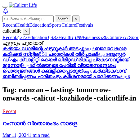
Search
×
Recent
Health
Education
Sports
Culture
Festivals
calicut
life
×
Recent
2,272
Education
1,482
Health
1,089
Business
336
Culture
311
Spor
ഏറ്റവും പുതിയത്
കക്കയം ഡാമിന്റെ ഷട്ടറുകള്‍ അടച്ചു
ബാലാവകാശ
Aug 6
കമീഷന്‍ സിറ്റിങ്: 51 പരാതികള്‍ തീര്‍പ്പാക്കി
ആസ്റ്റർ
Aug 6
ഡിഎം ക്വാളിറ്റി കെയർ ലിമിറ്റഡ് മികച്ച പ്രകടനവുമായി
മുന്നോട്ട്
മില്‍മയുടെ പേരില്‍ വ്യാജസന്ദേശം:
Aug 6
പൊതുജനങ്ങള്‍ കബളിക്കപ്പെടരുത്
കര്‍ക്കിടകവാവ്
Aug 6
ബലിതര്‍പ്പണം: ഹരിതചട്ടം കര്‍ശനമായി പാലിക്കണം
Aug 6
Tag: ramzan – fasting- tomorrow-
onwards -calicut -kozhikode -calicutlife.in
Recent
റംസാൻ വ്രതാരംഭം നാളെ
Mar 11, 2024
1 min read