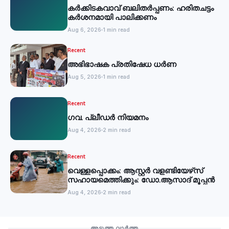
കര്‍ക്കിടകവാവ് ബലിതര്‍പ്പണം: ഹരിതചട്ടം
കര്‍ശനമായി പാലിക്കണം
Aug 6, 2026
1 min read
Recent
അഭിഭാഷക പ്രതിഷേധ ധർണ
Aug 5, 2026
1 min read
Recent
ഗവ. പ്ലീഡർ നിയമനം
Aug 4, 2026
2 min read
Recent
വെള്ളപ്പൊക്കം: ആസ്റ്റര്‍ വളണ്ടിയേഴ്‌സ്
സഹായമെത്തിക്കും: ഡോ.ആസാദ് മൂപ്പന്‍
Aug 4, 2026
2 min read
Recent
അടുത്ത വാർത്ത