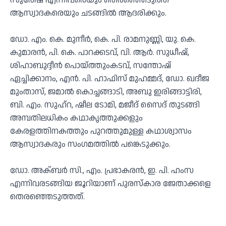
സുരേഷ് എന്നിവരെയും തെരഞ്ഞെടുത്ത
ആസ്വാദകരെയും ചടങ്ങിൽ ആദരിക്കും.
ഡോ. എം. കെ. മുനീർ, കെ. പി. രാമനുണ്ണി, യു. കെ.
കുമാരൻ, പി. കെ. പാറക്കടവ്, വി. ആർ. സുധീഷ്,
ശിഹാബുദ്ദീൻ പൊയ്‌ത്തുംകടവ്, സന്തോഷ്
ഏച്ചിക്കാനം, എൻ. പി. ഹാഫിസ് മുഹമ്മദ്, ഡോ. ഖദീജ
മുംതാസ്, ജമാൽ കൊച്ചങ്ങാടി, അബു ഇരിങ്ങാട്ടിരി,
ബി. എം. സുഹ്റ, ഷീല ടോമി, മജീദ് സൈദ് തുടങ്ങി
അമ്പതിലധികം കഥാകൃത്തുക്കളും
കേരളത്തിനകത്തും പുറത്തുമുള്ള കഥാശ്വാസം
ആസ്വാദകരും സംഗമത്തിൽ പങ്കെടുക്കും.
ഡോ. അക്ബർ സി., എം. പ്രഭാകരൻ, ഇ. പി. ഹംസ
എന്നിവരടങ്ങിയ ജൂറിയാണ് പുരസ്‌കാര ജേതാക്കളെ
തെരഞ്ഞെടുത്തത്.