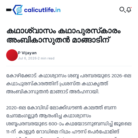
Recent
കഥാശ്വാസം കഥാപുരസ്‌കാരം
‹
അംബികാസുതൻ മാങ്ങാടിന്
P Vijayan
Jul 6, 2026
2 min read
കോഴിക്കോട്: കഥാശ്വാസം ശബ്ദ പരമ്പരയുടെ 2026-ലെ
കഥാപുരസ്‌കാരത്തിന് പ്രശസ്ത കഥാകൃത്ത്
അംബികാസുതൻ മാങ്ങാട് അർഹനായി.
2020-ലെ കോവിഡ് ലോക്ക്ഡൗൺ കാലത്ത് ബന്ന
ചേന്ദമംഗല്ലൂർ ആരംഭിച്ച കഥാശ്വാസം
ശബ്ദപരമ്പരയുടെ 600-ാം കഥയോടനുബന്ധിച്ച് ജൂലൈ
11-ന് കാളൂർ റോഡിലെ റിഥം ഹൗസ് പെർഫോമിങ്