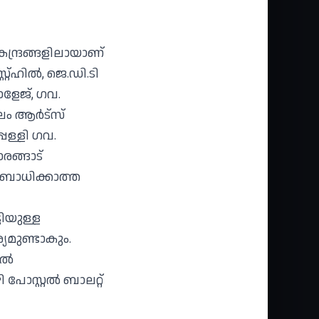
ന്ദ്രങ്ങളിലായാണ്
്ഹില്‍, ജെ.ഡി.ടി
ോളേജ്, ഗവ.
 ആര്‍ട്‌സ്
പള്ളി ഗവ.
രങ്ങാട്
 ബാധിക്കാത്ത
ടിയുള്ള
്യമുണ്ടാകും.
ല്‍
ോസ്റ്റല്‍ ബാലറ്റ്