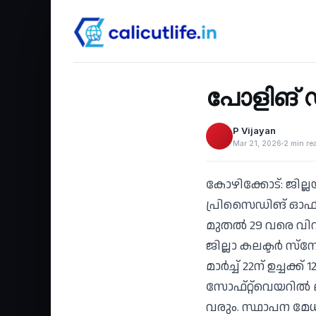
Recent
‹
പോളിങ് ഡ
P Vijayan
Mar 21, 2026
2 min re
കോഴിക്കോട്: ജില്ല
പ്രിസൈഡിങ് ഓഫീസര്‍
മുതല്‍ 29 വരെ വിവ
ജില്ലാ കലക്ടര്‍ സ്‌
മാര്‍ച്ച് 22ന് ഉച്
സോഫ്റ്റ്‌വെയറില
വരും. സ്ഥാപന മേധാ