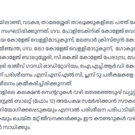
ലാണ്ടി, വടകര, താമരശ്ശേരി താലൂക്കുകളിലെ പത്ത് കേ
ംഘടിപ്പിക്കുന്നത്. ഗവ. പോളിടെക്‌നിക് കോളേജ് വെസ്റ്റ
ീഡിയ കോളേജ് വെള്ളിമാടുകുന്ന്, മലബാര്‍ ക്രിസ്ത്യന്‍ ക
 മീഞ്ചന്ത, ഗവ. ലോ കോളേജ് വെള്ളിമാടുകുന്ന്, ഗോകുലം
ോളേജ് ബാലുശ്ശേരി, സി.കെ.ജി കോളേജ് പേരാമ്പ്ര, മടപ്
രി രാജീവ് ഗാന്ധി ഓഡിറ്റോറിയം, ഐ.എച്ച്.ആര്‍.ഡി കോ
് പരിശീലനം. എസ്.എസ്.എല്‍.സി, പ്ലസ് ടു പരീക്ഷകളെ
നം ക്രമീകരിച്ചിരിക്കുന്നത്.
ങളിലെ കലക്ഷന്‍ സെന്ററുകള്‍ വഴി തെരഞ്ഞെടുപ്പ് ഡ്യൂട്
സ്റ്റല്‍ ബാലറ്റ് (ഫോം 12) അപേക്ഷ സമര്‍പ്പിക്കാന്‍ സൗകര
ക് നിയോഗിക്കപ്പെടുകയും എന്നാല്‍ പരിശീലന പരിപാടിയി
യും ചെയ്ത മറ്റ് ജീവനക്കാര്‍ക്കും ഈ കൗണ്ടറുകള്‍ വഴി പ
 സാധിക്കും.