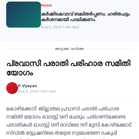
Recent
കര്‍ക്കിടകവാവ് ബലിതര്‍പ്പണം: ഹരിതചട്ടം
കര്‍ശനമായി പാലിക്കണം
Aug 6, 2026
1 min read
Recent
അടുത്ത വാർത്ത
പ്രവാസി പരാതി പരിഹാര സമിതി
‹
യോഗം
P Vijayan
Aug 8, 2026
1 min read
കോഴിക്കോട്: ജില്ലാതല പ്രവാസി പരാതി പരിഹാര
സമിതി യോഗം ഓഗസ്റ്റ് 14ന് ചേരും. പരിഗണിക്കേണ്ട
പരാതികള്‍ ഓഗസ്റ്റ് 13ന് രാവിലെ 11ന് മുമ്പ് കോഴിക്കോട്
സിവില്‍ സ്റ്റേഷനിലെ തദ്ദേശ സ്വയംഭരണ വകുപ്പ്