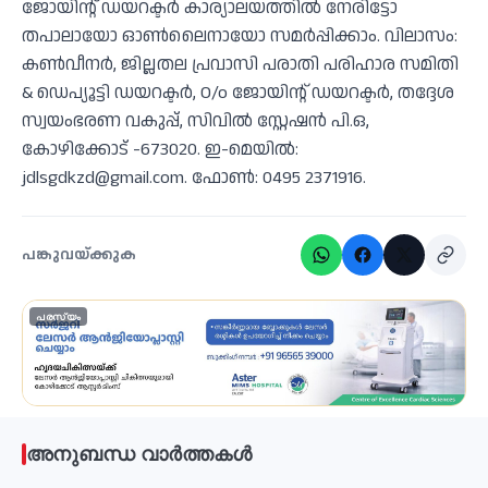
ജോയിന്റ് ഡയറക്ടര്‍ കാര്യാലയത്തില്‍ നേരിട്ടോ
തപാലായോ ഓണ്‍ലൈനായോ സമര്‍പ്പിക്കാം. വിലാസം:
കണ്‍വീനര്‍, ജില്ലതല പ്രവാസി പരാതി പരിഹാര സമിതി
& ഡെപ്യൂട്ടി ഡയറക്ടര്‍, O/o ജോയിന്റ് ഡയറക്ടര്‍, തദ്ദേശ
സ്വയംഭരണ വകുപ്പ്, സിവില്‍ സ്റ്റേഷന്‍ പി.ഒ,
കോഴിക്കോട് -673020. ഇ-മെയില്‍:
jdlsgdkzd@gmail.com. ഫോണ്‍: 0495 2371916.
പങ്കുവയ്ക്കുക
പരസ്യം
അനുബന്ധ വാർത്തകൾ