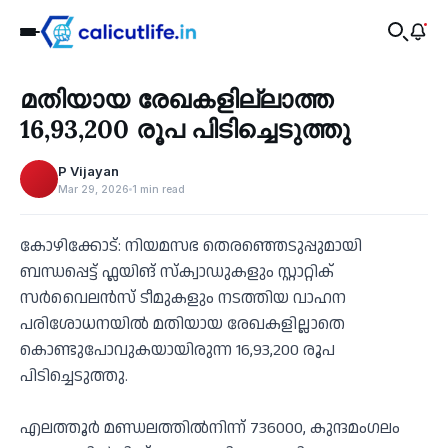
Recent
മതിയായ രേഖകളില്ലാത്ത
‹
16,93,200 രൂപ പിടിച്ചെടുത്തു
P Vijayan
Mar 29, 2026
1 min read
കോഴിക്കോട്: നിയമസഭ തെരഞ്ഞെടുപ്പുമായി
ബന്ധപ്പെട്ട് ഫ്ലയിങ് സ്ക്വാഡുകളും സ്റ്റാറ്റിക്
സർവൈലൻസ് ടീമുകളും നടത്തിയ വാഹന
പരിശോധനയിൽ മതിയായ രേഖകളില്ലാതെ
കൊണ്ടുപോവുകയായിരുന്ന 16,93,200 രൂപ
പിടിച്ചെടുത്തു.
എലത്തൂർ മണ്ഡലത്തിൽനിന്ന് 736000, കുന്ദമംഗലം