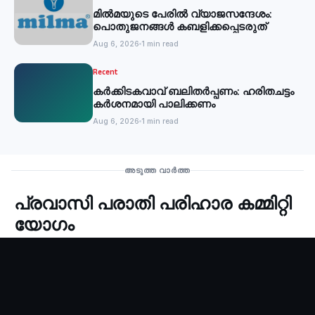
മില്‍മയുടെ പേരില്‍ വ്യാജസന്ദേശം:
പൊതുജനങ്ങള്‍ കബളിക്കപ്പെടരുത്
Aug 6, 2026
1 min read
Recent
കര്‍ക്കിടകവാവ് ബലിതര്‍പ്പണം: ഹരിതചട്ടം
കര്‍ശനമായി പാലിക്കണം
Aug 6, 2026
1 min read
Recent
അടുത്ത വാർത്ത
പ്രവാസി പരാതി പരിഹാര കമ്മിറ്റി
‹
യോഗം
P Vijayan
Sep 22, 2025
1 min read
കോഴിക്കോട്: ജില്ലാ പ്രവാസി പരാതി പരിഹാര കമ്മിറ്റി