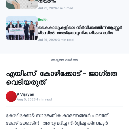
നിയമനം
Jul 21, 2026
1 min read
Health
കൈകാലുകളിലെ നീർവീക്കത്തിന് ആസ്റ്റർ
മിംസിൽ അത്യാധുനിക ലിംഫെഡിമ
ക്ലിനിക്ക്
Jul 16, 2026
3 min read
Health
അടുത്ത വാർത്ത
എയിംസ് കോഴിക്കോട് – ജാഗ്രത
‹
വെടിയരുത്
P Vijayan
Aug 5, 2026
1 min read
കോഴിക്കോട്: സാങ്കേതിക കാരണങ്ങൾ പറഞ്ഞ്
കോഴിക്കോടിന് അനുവദിച്ച നിർദ്ദിഷ്ട കിനാലൂർ