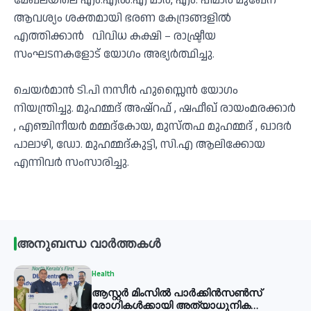
മേഖലയിലെ എം.എൽ.എ മാർ, എം. പിമാർ മുഖേന
ആവശ്യം ശക്തമായി ഭരണ കേന്ദ്രങ്ങളിൽ
എത്തിക്കാൻ വിവിധ കക്ഷി – രാഷ്ട്രീയ
സംഘടനകളോട് യോഗം അഭ്യർത്ഥിച്ചു.
ചെയർമാൻ ടി.പി നസീർ ഹുസ്സൈൻ യോഗം
നിയന്ത്രിച്ചു. മുഹമ്മദ് അഷ്റഫ് , ഷഫീഖ് രായംമരക്കാർ
, എഞ്ചിനീയർ മമ്മദ്കോയ, മുസ്തഫ മുഹമ്മദ് , ഖാദർ
പാലാഴി, ഡോ. മുഹമ്മദ്കുട്ടി, സി.എ ആലിക്കോയ
എന്നിവർ സംസാരിച്ചു.
അനുബന്ധ വാർത്തകൾ
Health
ആസ്റ്റർ മിംസിൽ പാർക്കിൻസൺസ്
രോഗികൾക്കായി അത്യാധുനിക