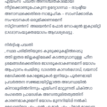
എയിംസ് പദ്ധതി അനിശ്ചിതകാലമായി
നീട്ടിക്കൊണ്ടുപോകുന്ന ഉദ്യോഗസ്ഥ – രാഷ്ട്രീയ
അനാസ്ഥക്കെതിരെ സാമൂഹിക – സാംസ്ക്കാരിക
സംഘടനകൾ ഒരുമിക്കണമെന്ന്
സിറ്റിസൺസ് അലയൻസ് ഫോർ സോഷ്യൽ ഇക്വാലിറ്റി
(CASE)സംയുക്തയോഗം ആവശ്യപ്പെട്ടു .
നിർദ്ദിഷ്ട പദ്ധതി
, സ്ഥല പരിമിതിയുടെ കുരുക്കുകളിൽപ്പെടു
ത്തി ഇതര ജില്ലകളിലേക്ക് കടത്തുവാനുള്ള ഹീന
ശ്രമങ്ങൾക്കെതിരെ ജാഗരൂകരാകണമെന്ന് യോഗം
ആഹ്വാനം ചെയ്തു. വാഗ്ദത്ത കാസർഗോഡ്, വയനാട്
മെഡിക്കൽ കോളേജുകൾ ഇനിയും പൂർണമായി
പ്രവർത്തന സജ്ജമായിട്ടില്ലാത്ത അവസ്ഥയിൽ
കിനാലൂരിൽനിന്നും എയിംസ് മാറ്റുന്നത് ചികിത്സാ
രംഗത്തെ പ്രാദേശിക അസന്തുലിതത്വത്തിന്
കാരണമാകുമെന്ന് യോഗം മുന്നറിയിപ്പ് നൽകി.