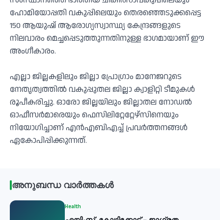
സംസ്ഥാനത്തെ ഭാരതീയ ചികിത്സാവകുപ്പിലെയും
ഹോമിയോപ്പതി വകുപ്പിലെയും തെരഞ്ഞെടുക്കപ്പെട്ട
150 ആയുഷ് ആരോഗ്യസ്വാസ്ഥ്യ കേന്ദ്രങ്ങളുടെ
നിലവാരം മെച്ചപ്പെടുത്തുന്നതിനുള്ള ഭാഗമായാണ് ഈ
അംഗീകാരം.
എല്ലാ ജില്ലകളിലും ജില്ലാ പ്രോഗ്രാം മാനേജറുടെ
നേതൃത്വത്തിൽ വകുപ്പുതല ജില്ലാ ക്വാളിറ്റി ടീമുകൾ
രൂപീകരിച്ചു. ഓരോ ജില്ലയിലും ജില്ലാതല നോഡൽ
ഓഫീസർമാരെയും ഫെസിലിറ്റേറ്റേഴ്സിനെയും
നിയോഗിച്ചാണ് എൻഎബിഎച്ച് പ്രവർത്തനങ്ങൾ
ഏകോപിപ്പിക്കുന്നത്.
അനുബന്ധ വാർത്തകൾ
Health
എയിംസ് കോഴിക്കോട് – ജാഗ്രത