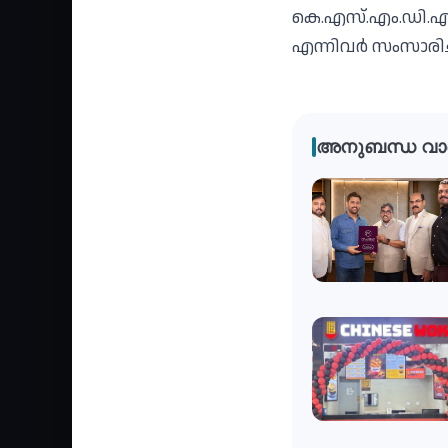
കെ.എസ്.എം.ഡി.എഫ്
എന്നിവര്‍ സംസാരിച്
അനുബന്ധ വാ