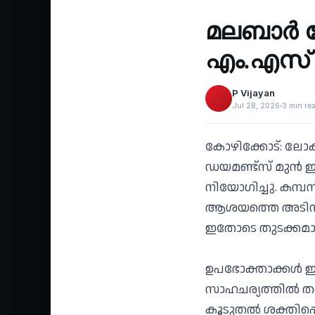
‹
മലബാര്‍
എം.എസ്
P Vijayan
Jul 28, 2026
3 min re
കോഴിക്കോട്: ലോകത
ഡയമണ്ട്‌സ് മുന്‍ ഇ
നിയോഗിച്ചു. കമ്പനി
ആശയത്തെ അടിസ്ഥ
ഇതോടെ തുടക്കമാക
ഉപഭോക്താക്കള്‍ ഇന
സാഹചര്യത്തില്‍ ത
കൂടുതല്‍ ശക്തിപ