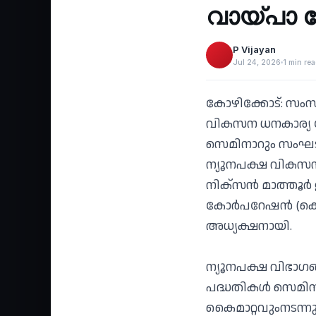
‹
വായ്പാ
P Vijayan
Jul 24, 2026
1 min re
കോഴിക്കോട്: സംസ
വികസന ധനകാര്യ 
സെമിനാറും സംഘടിപ്
ന്യൂനപക്ഷ വികസന 
നിക്‌സന്‍ മാത്തൂ
കോര്‍പറേഷന്‍ (കെ
അധ്യക്ഷനായി.
ന്യൂനപക്ഷ വിഭാഗങ്ങ
പദ്ധതികള്‍ സെമിന
കൈമാറ്റവുംനടന്നു.