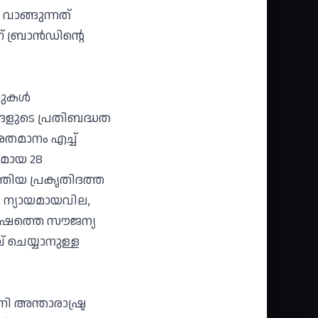
വാങ്ങുന്നത്
ബ്രാന്‍ഡിന്റെ
ുകള്‍
ങ്ങളുടെ പ്രതിബദ്ധത
ശതമാനം എച്ച്
ുമായ 28
്തിയ പ്രകൃതിദത്ത
, ന്യായമായവില,
‍ഷത്തെ സൗജന്യ
് ചെയ്യാനുള്ള
 അന്താരാഷ്ട്ര