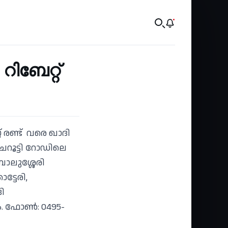
റിബേറ്റ്
 രണ്ട് വരെ ഖാദി
 ചെറൂട്ടി റോഡിലെ
ബാലുശ്ശേരി
ട്ടേരി,
ി
. ഫോണ്‍: 0495-