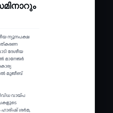
മിനാറും
ീയ ന്യൂനപക്ഷ
ധവത്കരണ
ിപാടി ദേശീയ
‍ മാനേജര്‍
കാര്യ
ല്‍ മുജീബ്
 വിവിധ വായ്പ
രേഖകളുടെ
 ഹാരിഷ് ശര്‍മ,