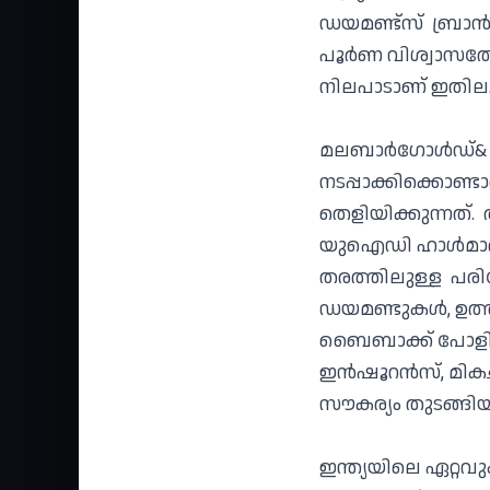
ഡയമണ്ട്‌സ് ബ്രാ
പൂര്‍ണ വിശ്വാസത്
നിലപാടാണ് ഇതിലൂടെ
മലബാര്‍ഗോള്‍ഡ്& 
നടപ്പാക്കിക്കൊണ്ട
തെളിയിക്കുന്നത്
യുഐഡി ഹാള്‍മാര്
തരത്തിലുള്ള പരി
ഡയമണ്ടുകള്‍, ഉത്ത
ബൈബാക്ക് പോളിസ
ഇന്‍ഷൂറന്‍സ്, മികച
സൗകര്യം തുടങ്ങിയവ
ഇന്ത്യയിലെ ഏറ്റവ