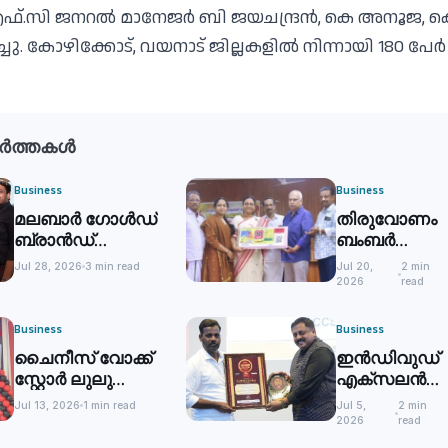
.സി ജനറല്‍ മാനേജര്‍ ബി ജയചന്ദ്രന്‍, കെ അനൂജ, ക
ചു. കോഴിക്കോട്, വയനാട് ജില്ലകളില്‍ നിന്നായി 180 പേര്‍
ർത്തകൾ
Business
Business
മലബാര്‍ ഗോൾഡ്
തിരുവോണം
ബ്രാന്‍ഡ്
ബംബര്‍
അംബാസഡറായി
ഭാഗ്യക്കുറി
Jul 28, 2026
3 min read
Jul 20,
2 min
എം.എസ് ധോണി
വില്‍പന
2026
read
ആരംഭിച്ചു
Business
Business
ചൈനീസ് വോക്ക്
ഇൻഡിവുഡ്
സ്റ്റോര്‍ ലുലു
എക്സലൻസ്
മാളില്‍
അവാർഡ്
Jul 13, 2026
1 min read
Jul 5,
2 min
ഊരാളുങ്കലിന
2026
read