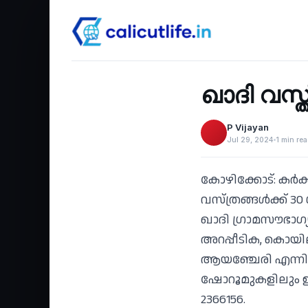
Business
‹
ഖാദി വസ്ത
P Vijayan
Jul 29, 2024
1 min re
കോഴിക്കോട്: കര്‍
വസ്ത്രങ്ങള്‍ക്ക് 3
ഖാദി ഗ്രാമസൗഭാഗ്യ
അറപ്പീടിക, കൊയിലാണ്
ആയഞ്ചേരി എന്നിവ
ഷോറൂമുകളിലും ഈ ക
2366156.