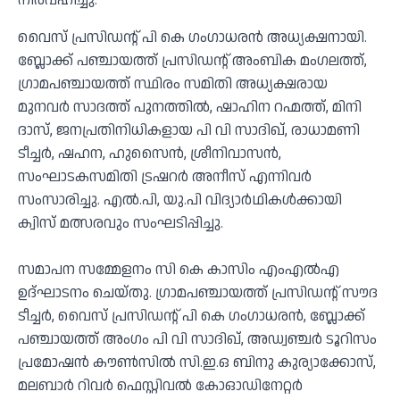
നിര്‍വഹിച്ചു.
വൈസ് പ്രസിഡന്റ് പി കെ ഗംഗാധരന്‍ അധ്യക്ഷനായി.
ബ്ലോക്ക് പഞ്ചായത്ത് പ്രസിഡന്റ് അംബിക മംഗലത്ത്,
ഗ്രാമപഞ്ചായത്ത് സ്ഥിരം സമിതി അധ്യക്ഷരായ
മുനവർ സാദത്ത് പുനത്തിൽ, ഷാഹിന റഹ്മത്ത്, മിനി
ദാസ്, ജനപ്രതിനിധികളായ പി വി സാദിഖ്, രാധാമണി
ടീച്ചര്‍, ഷഹന, ഹുസൈന്‍, ശ്രീനിവാസൻ,
സംഘാടകസമിതി ട്രഷറര്‍ അനീസ് എന്നിവര്‍
സംസാരിച്ചു. എൽ.പി, യു.പി വിദ്യാർഥികൾക്കായി
ക്വിസ് മത്സരവും സംഘടിപ്പിച്ചു.
സമാപന സമ്മേളനം സി കെ കാസിം എംഎൽഎ
ഉദ്ഘാടനം ചെയ്തു. ഗ്രാമപഞ്ചായത്ത് പ്രസിഡന്റ് സൗദ
ടീച്ചർ, വൈസ് പ്രസിഡന്റ് പി കെ ഗംഗാധരൻ, ബ്ലോക്ക്
പഞ്ചായത്ത് അംഗം പി വി സാദിഖ്, അഡ്വഞ്ചർ ടൂറിസം
പ്രമോഷൻ കൗൺസിൽ സി.ഇ.ഒ ബിനു കുര്യാക്കോസ്,
മലബാർ റിവർ ഫെസ്റ്റിവൽ കോഓഡിനേറ്റർ