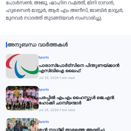
പോൾസൺ, അജു, ഷാഹിന റഹ്മത്ത്, മിനി ദാസൻ,
ഹുസൈൻ മാസ്റ്റർ, ആർ എം അനീസ്, ജാബിർ മാസ്റ്റർ,
മുനവർ സാദത്ത് തുടങ്ങിയവർ സംസാരിച്ചു.
അനുബന്ധ വാർത്തകൾ
Sports
പാരാസ്‌പോര്‍ട്‌സിനെ പിന്തുണയ്ക്കാന്‍
എസ്ബിഐ ലൈഫ്
Jul 29, 2026
1 min read
Sports
പരപ്പിൽ എം.എം ഹൈസ്കൂൾ ജെ.എൻ
ഹോക്കി ചാമ്പ്യന്മാർ
Jul 26, 2026
1 min read
Sports
മുൻ നാഗ്ജി താരത്തെ ആദരിച്ചു