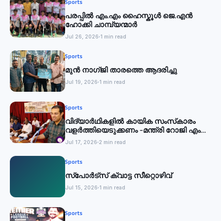
Sports
പരപ്പിൽ എം.എം ഹൈസ്കൂൾ ജെ.എൻ
ഹോക്കി ചാമ്പ്യന്മാർ
Jul 26, 2026
1 min read
Sports
മുൻ നാഗ്ജി താരത്തെ ആദരിച്ചു
Jul 19, 2026
1 min read
Sports
വിദ്യാര്‍ഥികളില്‍ കായിക സംസ്‌കാരം
വളര്‍ത്തിയെടുക്കണം -മന്ത്രി റോജി എം
ജോൺ
Jul 17, 2026
2 min read
Sports
സ്‌പോര്‍ട്സ് ക്വാട്ട സീറ്റൊഴിവ്
Jul 15, 2026
1 min read
Sports