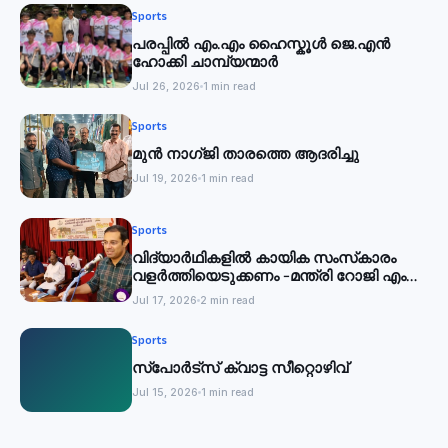
Sports
പരപ്പിൽ എം.എം ഹൈസ്കൂൾ ജെ.എൻ
ഹോക്കി ചാമ്പ്യന്മാർ
Jul 26, 2026
1 min read
Sports
മുൻ നാഗ്ജി താരത്തെ ആദരിച്ചു
Jul 19, 2026
1 min read
Sports
വിദ്യാര്‍ഥികളില്‍ കായിക സംസ്‌കാരം
വളര്‍ത്തിയെടുക്കണം -മന്ത്രി റോജി എം
ജോൺ
Jul 17, 2026
2 min read
Sports
സ്‌പോര്‍ട്സ് ക്വാട്ട സീറ്റൊഴിവ്
Jul 15, 2026
1 min read