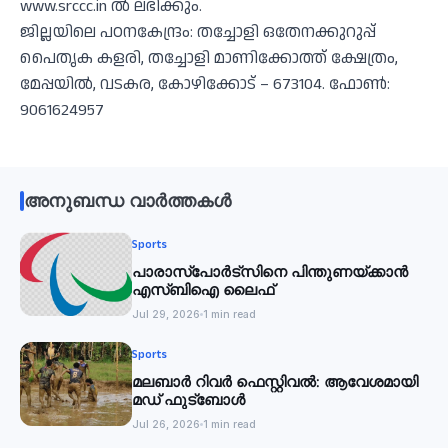
www.srccc.in ല്‍ ലഭിക്കും.
ജില്ലയിലെ പഠനകേന്ദ്രം: തച്ചോളി ഒതേനക്കുറുപ്പ്
പൈതൃക കളരി, തച്ചോളി മാണിക്കോത്ത് ക്ഷേത്രം,
മേപ്പയില്‍, വടകര, കോഴിക്കോട് – 673104. ഫോണ്‍:
9061624957
അനുബന്ധ വാർത്തകൾ
Sports
പാരാസ്‌പോര്‍ട്‌സിനെ പിന്തുണയ്ക്കാന്‍
എസ്ബിഐ ലൈഫ്
Jul 29, 2026
1 min read
Sports
മലബാര്‍ റിവര്‍ ഫെസ്റ്റിവൽ: ആവേശമായി
മഡ് ഫുട്‌ബോൾ
Jul 26, 2026
1 min read