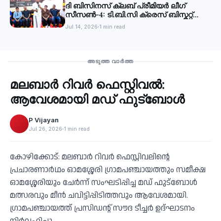
ദി ബിസിനസ് ക്ലബ് പ്രീമിയർ ലീഗ്
സീസൺ-4: ടി.ബി.സി ക്രെസ് ബിസ്കറ്റ്
ജേതാക്കൾ
Jul 14, 2026
1 min read
Sports
അടുത്ത വാർത്ത
മലബാര്‍ റിവര്‍ ഫെസ്റ്റിവൽ:
‹
ആവേശമായി മഡ് ഫുട്‌ബോൾ
P Vijayan
Jul 26, 2026
1 min read
കോഴിക്കോട്: മലബാര്‍ റിവര്‍ ഫെസ്റ്റിവലിന്റെ
പ്രചാരണാര്‍ഥം ഓമശ്ശേരി ഗ്രാമപഞ്ചായത്തും സമീക്ഷ
ഓമശ്ശേരിയും ചേര്‍ന്ന് സംഘടിപ്പിച്ച മഡ് ഫുട്‌ബോള്‍
മത്സരവും മീന്‍ ചവിട്ടിപ്പിടിത്തവും ആവേശമായി.
ഗ്രാമപഞ്ചായത്ത് പ്രസിഡന്റ് സൗദ ടീച്ചര്‍ ഉദ്ഘാടനം