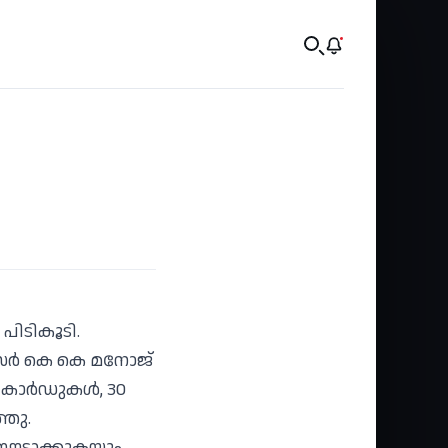
ിടികൂടി.
ീസർ കെ കെ മനോജ്
 കാർഡുകൾ, 30
തു.
 ഈടാക്കുകയും