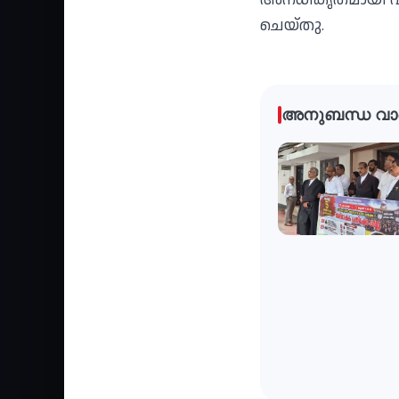
ചെയ്തു.
അനുബന്ധ വാ