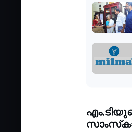
Recent
‹
എം.ടിയുട
സാംസ്‌കാര