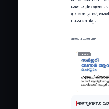
ശതാബ്ദിയാഘോഷക്ക
വേലായുധൻ, അഭിലാഷ
സംബന്ധിച്ചു.
പങ്കുവയ്ക്കുക
പരസ്യം
അനുബന്ധ വാ