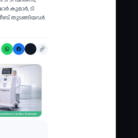
ോർ കുമാർ, ടി
നജീബ് തുടങ്ങിയവർ