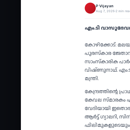
P Vijayan
Aug 7, 2026
2 min rea
എം.ടി വാസുദേവന്‍ 
കോഴിക്കോട്: മലയ
പുരസ്‌കാര ജേതാവ
സാംസ്‌കാരിക പാര്‍
വിഷ്ണുനാഥ്. എം.ട
മന്ത്രി.
കേന്ദ്രത്തിന്റെ പ്
കേവല സ്മാരകം എന
വേദിയായി ഇതൊരുക്
ആര്‍ട്ട് ഗ്യാലറി, 
ഫിലിമുകളുടെയും 