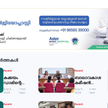
ർത്തകൾ
Recent
Recent
കക്കയം
ബാലാവകാശ
ഡാമിന്റെ
കമീഷന്‍
ഷട്ടറുകള്‍
സിറ്റിങ്: 51
Aug 6,
1 min
Aug 6,
2 min
അടച്ചു
പരാതികള്‍
2026
read
2026
read
തീര്‍പ്പാക്കി
Recent
Recent