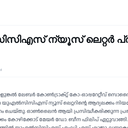
ി‌എസ് ന്യൂസ് ലെറ്റർ പ
ad
ുങ്കൽ ലേബർ കോൺ‌ട്രാക്റ്റ് കോ-ഓപ്പറേറ്റീവ് സൊസൈ
ന്ന യുഎൽസിസിഎസ് ന്യൂസ് ലെറ്ററിന്റെ ആദ്യലക്കം നിയ
ശനം ചെയ്തു. ഓൺ‌ലൈൻ ആയി പ്രസിദ്ധീകരിക്കുന്ന പ്ര
ക്കം കോഴിക്കോട് മേയർ ഡോ. ബീന ഫിലിപ് ഏറ്റുവാങ്ങി. ക
ങ്ങിൽ യുഎൽസിസിഎസ് എംഡി എസ് ഷാജു, ഡയറക്ടർ ട