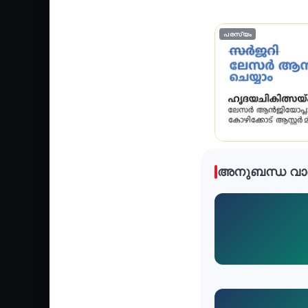
പരസ്യം
അനുബന്ധ വാ