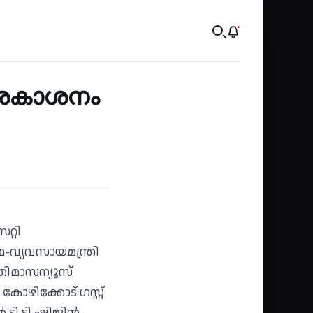
്രകാശനം
റ്റി
മ-വ്യവസായമന്ത്രി
തിമാസന്യൂസ്
ോഴിക്കോട് ഗസ്റ്റ്
ി ടി ഷിജിൻ,