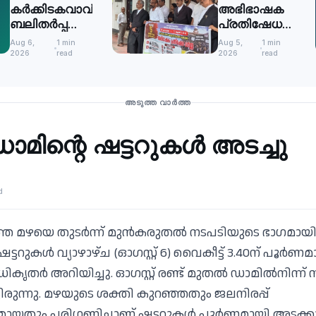
കര്‍ക്കിടകവാവ്
അഭിഭാഷക
ബലിതര്‍പ്പണം:
പ്രതിഷേധ
ഹരിതചട്ടം
ധർണ
Aug 6,
1 min
Aug 5,
1 min
കര്‍ശനമായി
2026
read
2026
read
പാലിക്കണം
അടുത്ത വാർത്ത
മിന്റെ ഷട്ടറുകള്‍ അടച്ചു
d
ത മഴയെ തുടര്‍ന്ന് മുന്‍കരുതല്‍ നടപടിയുടെ ഭാഗമായി 
്ടറുകള്‍ വ്യാഴാഴ്ച (ഓഗസ്റ്റ് 6) വൈകീട്ട് 3.40ന് പൂര്‍
തര്‍ അറിയിച്ചു. ഓഗസ്റ്റ് രണ്ട് മുതല്‍ ഡാമില്‍നിന്ന് 
്ടിരുന്നു. മഴയുടെ ശക്തി കുറഞ്ഞതും ജലനിരപ്പ്
യതും പരിഗണിച്ചാണ് ഷട്ടറുകള്‍ പൂര്‍ണമായി അടക്കാന്