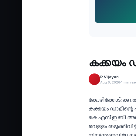
Recent
‹
കക്കയം ഡാ
P Vijayan
Aug 6, 2026
1 min rea
കോഴിക്കോട്: കനത്
കക്കയം ഡാമിന്റെ ഷട
കെ.എസ്.ഇ.ബി അധികൃ
വെള്ളം ഒഴുക്കിവിട
നിയന്ത്രണവിധേയമാ