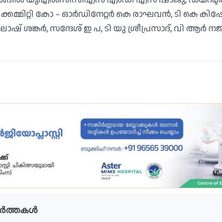
മ്മിറ്റി കോ – ഓർഡിനേറ്റർ കെ രാഘവൻ, ടി കെ കിഷ
് ശങ്കർ, സന്ദേശ് ഇ പ, ടി യു ശ്രീപ്രസാദ്, വി ആർ 
ർത്തകൾ