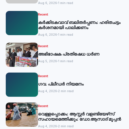
Aug 6, 2026
1 min read
Recent
കര്‍ക്കിടകവാവ് ബലിതര്‍പ്പണം: ഹരിതചട്ടം
കര്‍ശനമായി പാലിക്കണം
Aug 6, 2026
1 min read
Recent
അഭിഭാഷക പ്രതിഷേധ ധർണ
Aug 5, 2026
1 min read
Recent
ഗവ. പ്ലീഡർ നിയമനം
Aug 4, 2026
2 min read
Recent
വെള്ളപ്പൊക്കം: ആസ്റ്റര്‍ വളണ്ടിയേഴ്‌സ്
സഹായമെത്തിക്കും: ഡോ.ആസാദ് മൂപ്പന്‍
Aug 4, 2026
2 min read