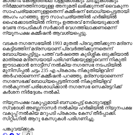
കാരണം കേരളത്തിലെ പള്ളികള്‍ക്കും ചര്‍ച്ചുകള്‍ക്കും
നിര്‍മ്മാണത്തിനായുള്ള അനുമതി ലഭിക്കുന്നത് വൈകുന്ന
സാഹചര്യമാണുള്ളതെന്ന് കമ്മീഷന് ബോധ്യപ്പെട്ടതായി
അംഗം പറഞ്ഞു. ഈ സാഹചര്യത്തില്‍ ഹർജിയിൽ
ഹൈക്കോടതിയില്‍ നിന്നും ഉത്തരവ് നേടിയെടുക്കാന്‍
വേണ്ട നടപടികള്‍ സര്‍ക്കാര്‍ വേഗത്തിലാക്കണമെന്ന്
ന്യൂനപക്ഷ കമ്മീഷന്‍ ആവശ്യപ്പെട്ടു.
വടകര നഗരസഭയില്‍ 1993 മുതല്‍ പ്രവൃത്തിക്കുന്ന മദ്രസ
കെട്ടിടത്തിന് മദ്രസയാണ് പ്രവർത്തിക്കുന്നതെന്ന്
ബോധ്യപ്പെട്ടിട്ടും പത്ത് വര്‍ഷത്തെ കുടിശ്ശിക ഒടുക്കിയാല്‍
മാത്രമെ മദ്രസയായി പരിഗണിക്കയുള്ളൂവെന്ന് നികുതി
ഈടാക്കാന്‍ നോട്ടീസ് നല്‍കിയ നഗരസഭ നടപടിയില്‍
മുനിസിപ്പല്‍ ചട്ടം 235 എ പ്രകാരം നികുതിയിളവിന്
അര്‍ഹരാണെന്ന് കമ്മീഷന്‍ പറഞ്ഞു. മദ്രസയാണെന്ന്
നഗരസഭക്ക് ബോധ്യപ്പെട്ടതിനാല്‍ നികുതിയിളവ്
നല്‍കുന്നത് പരിശോധിക്കാന്‍ നഗരസഭ സെക്രട്ടറിക്ക്
കര്‍ശന നിര്‍ദ്ദേശം നല്‍കി.
ന്യൂനപക്ഷ വകുപ്പുമായി ബന്ധപ്പെട്ട് കൊടുവള്ളി
സ്വദേശി അബ്ദുനാസര്‍ നല്‍കിയ ഹർജിയില്‍ ന്യൂനപക്ഷ
വകുപ്പ് നല്‍കിയ മറുപടി പ്രകാരം കേസ് തീര്‍പ്പാക്കി.
സിറ്റിംഗില്‍ ആറു കേസുകള്‍ പരിഗണിച്ചു.
പങ്കുവയ്ക്കുക