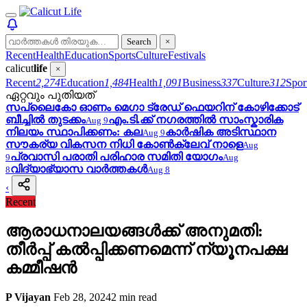
Search
×
Recent
Health
Education
Sports
Culture
Festivals
calicut
life
×
Recent
2,274
Education
1,484
Health
1,091
Business
337
Culture
312
Spor
ഏറ്റവും പുതിയത്
സപ്ലൈകോ ഓണം മെഗാ ട്രേഡ് ഫെയറിന് കോഴിക്കോട്
ബീച്ചില്‍ തുടക്കം
എം.ടി.ക്ക് നഗരത്തിൽ സാംസ്കാരിക
Aug 9
നിലയം സ്ഥാപിക്കണം: കല
കാർഷിക അടിസ്ഥാന
Aug 9
സൗകര്യ വികസന നിധി കോണ്‍ക്ലേവ് നാളെ
Aug
പ്രവാസി പരാതി പരിഹാര സമിതി യോഗം
9
Aug
വിദ്യാഭ്യാസ വാർത്തകൾ
8
Aug 8
‹
Recent
ആരാധനാലയങ്ങള്‍ക്ക് അനുമതി:
തീര്‍പ്പ് കല്‍പ്പിക്കണമെന്ന് ന്യൂനപക്ഷ
കമ്മീഷന്‍
P Vijayan
Feb 28, 2024
2 min read