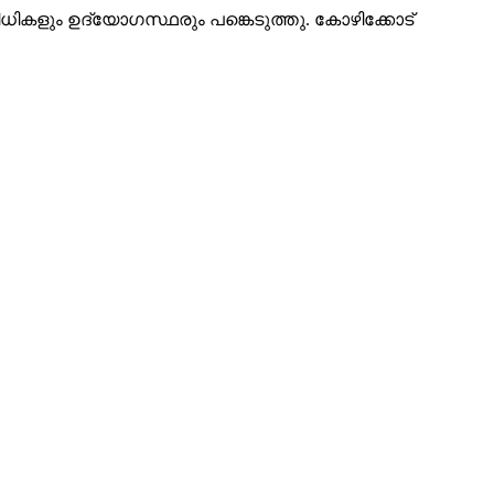
ികളും ഉദ്യോഗസ്ഥരും പങ്കെടുത്തു. കോഴിക്കോട്