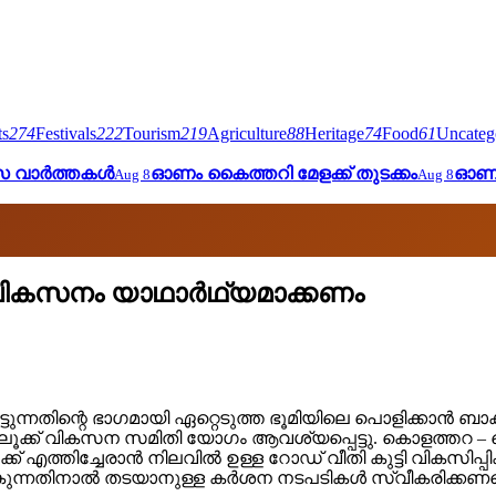
ts
274
Festivals
222
Tourism
219
Agriculture
88
Heritage
74
Food
61
Uncateg
ാസ വാർത്തകൾ
ഓണം കൈത്തറി മേളക്ക് തുടക്കം
ഓണം
Aug 8
Aug 8
് വികസനം യാഥാർഥ്യമാക്കണം
ടുന്നതിന്റെ ഭാഗമായി ഏറ്റെടുത്ത ഭൂമിയിലെ പൊളിക്കാൻ ബാക്കിയ
ക്ക് വികസന സമിതി യോഗം ആവശ്യപ്പെട്ടു. കൊളത്തറ – ചെറ
ക്ക് എത്തിച്ചേരാൻ നിലവിൽ ഉള്ള റോഡ് വീതി കുട്ടി വികസ
കുന്നതിനാൽ തടയാനുള്ള കർശന നടപടികൾ സ്വീകരിക്കണമെന