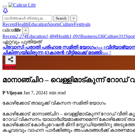
Search
×
Recent
Health
Education
Sports
Culture
Festivals
calicut
life
×
Recent
2,274
Education
1,484
Health
1,091
Business
336
Culture
311
Spor
ഏറ്റവും പുതിയത്
പ്രവാസി പരാതി പരിഹാര സമിതി യോഗം
വിദ്യാഭ്യ
Aug 8
ചികിത്സയിലിരുന്ന 43കാരന്‍ വീട്ടിലേക്ക് മടങ്ങി
Aug 7
‹
Recent
മാനാഞ്ചിറ – വെള്ളിമാട്കുന്ന് റോഡ
P Vijayan
Jan 7, 2024
1 min read
കോഴിക്കോട് താലൂക്ക് വികസന സമിതി യോഗം
കോഴിക്കോട്: മാനാഞ്ചിറ – വെള്ളിമാട്കുന്ന് റോഡ് വീതി കൂട്
റോഡ് വികസനം യാഥാർഥ്യമാക്കണമെന്ന് കോഴിക്കോട് താലൂ
കോഴിക്കോട് കോർപ്പറേഷൻ മിനി സ്റ്റേഡിയത്തിനു അടുത്തേ
കച്ചവടവും വാഹന പാർക്കിങ്ങും അപകടങ്ങൾക്ക് കാരണമാ