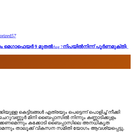
orized
57
 മെഗാഫെയര്‍ 9 മുതൽ
നിപയില്‍നിന്ന് പൂര്‍ണമുക്തി;
Aug 7
ുള്ള കെട്ടിടങ്ങൾ എത്രയും പെട്ടെന്ന് പൊളിച്ച് നീക്കി
ുവണ്ണൂർ മിനി ബൈപ്പാസിൽ നിന്നും കണ്ണാടിക്കുളം
ിപ്പിക്കണമെന്നും കക്കോടി ബൈപ്പാസിലെ അനധികൃത
്നും താലൂക്ക് വികസന സമിതി യോഗം ആവശ്യപ്പെട്ടു.