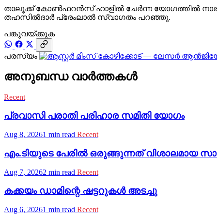
താലൂക്ക് കോൺഫറൻസ് ഹാളിൽ ചേർന്ന യോഗത്തിൽ നാരായണൻ 
തഹസിൽദാർ പ്രേംലാൽ സ്വാഗതം പറഞ്ഞു.
പങ്കുവയ്ക്കുക
പരസ്യം
അനുബന്ധ വാർത്തകൾ
Recent
പ്രവാസി പരാതി പരിഹാര സമിതി യോഗം
Aug 8, 2026
1 min read
Recent
എം.ടിയുടെ പേരില്‍ ഒരുങ്ങുന്നത് വിശാലമായ സാംസ്‌
Aug 7, 2026
2 min read
Recent
കക്കയം ഡാമിന്റെ ഷട്ടറുകള്‍ അടച്ചു
Aug 6, 2026
1 min read
Recent