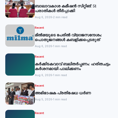
ബാലാവകാശ കമീഷന്‍ സിറ്റിങ്: 51
പരാതികള്‍ തീര്‍പ്പാക്കി
Aug 6, 2026
2 min read
Recent
മില്‍മയുടെ പേരില്‍ വ്യാജസന്ദേശം:
പൊതുജനങ്ങള്‍ കബളിക്കപ്പെടരുത്
Aug 6, 2026
1 min read
Recent
കര്‍ക്കിടകവാവ് ബലിതര്‍പ്പണം: ഹരിതചട്ടം
കര്‍ശനമായി പാലിക്കണം
Aug 6, 2026
1 min read
Recent
അഭിഭാഷക പ്രതിഷേധ ധർണ
Aug 5, 2026
1 min read
Recent