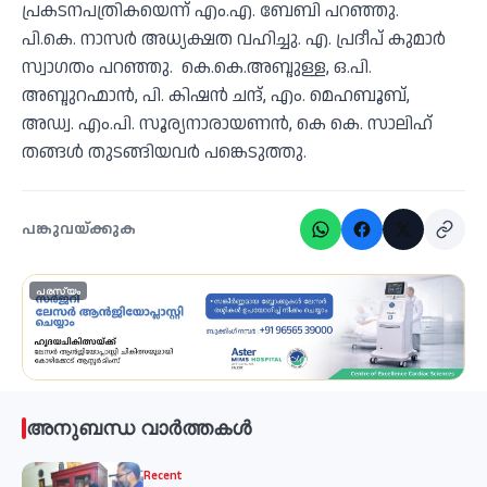
പ്രകടനപത്രികയെന്ന് എം.എ. ബേബി പറഞ്ഞു.
പി.കെ. നാസർ അധ്യക്ഷത വഹിച്ചു. എ. പ്രദീപ് കുമാർ
സ്വാഗതം പറഞ്ഞു. കെ.കെ.അബ്ദുള്ള, ഒ.പി.
അബ്ദുറഹ്മാൻ, പി. കിഷൻ ചന്ദ്, എം. മെഹബൂബ്,
അഡ്വ. എം.പി. സൂര്യനാരായണൻ, കെ കെ. സാലിഹ്
തങ്ങൾ തുടങ്ങിയവർ പങ്കെടുത്തു.
പങ്കുവയ്ക്കുക
പരസ്യം
അനുബന്ധ വാർത്തകൾ
Recent