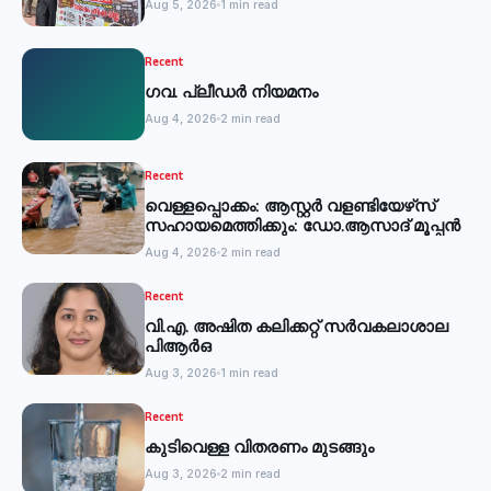
Aug 5, 2026
1 min read
Recent
ഗവ. പ്ലീഡർ നിയമനം
Aug 4, 2026
2 min read
Recent
വെള്ളപ്പൊക്കം: ആസ്റ്റര്‍ വളണ്ടിയേഴ്‌സ്
സഹായമെത്തിക്കും: ഡോ.ആസാദ് മൂപ്പന്‍
Aug 4, 2026
2 min read
Recent
വി.എ. അഷിത കലിക്കറ്റ് സർവകലാശാല
പിആർഒ
Aug 3, 2026
1 min read
Recent
കുടിവെള്ള വിതരണം മുടങ്ങും
Aug 3, 2026
2 min read