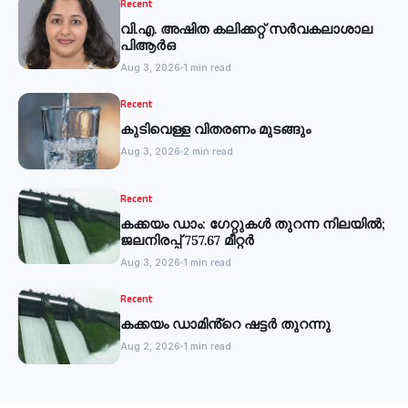
Recent
വി.എ. അഷിത കലിക്കറ്റ് സർവകലാശാല
പിആർഒ
Aug 3, 2026
1 min read
Recent
കുടിവെള്ള വിതരണം മുടങ്ങും
Aug 3, 2026
2 min read
Recent
കക്കയം ഡാം: ഗേറ്റുകൾ തുറന്ന നിലയിൽ;
ജലനിരപ്പ് 757.67 മീറ്റർ
Aug 3, 2026
1 min read
Recent
കക്കയം ഡാമിൻ്റെ ഷട്ടർ തുറന്നു
Aug 2, 2026
1 min read
Recent