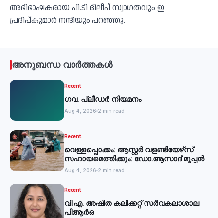
അഭിഭാഷകരായ പി.ടി ദിലീപ് സ്വാഗതവും ഇ
പ്രദിപ്കുമാർ നന്ദിയും പറഞ്ഞു.
അനുബന്ധ വാർത്തകൾ
Recent
ഗവ. പ്ലീഡർ നിയമനം
Aug 4, 2026
2 min read
Recent
വെള്ളപ്പൊക്കം: ആസ്റ്റര്‍ വളണ്ടിയേഴ്‌സ്
സഹായമെത്തിക്കും: ഡോ.ആസാദ് മൂപ്പന്‍
Aug 4, 2026
2 min read
Recent
വി.എ. അഷിത കലിക്കറ്റ് സർവകലാശാല
പിആർഒ