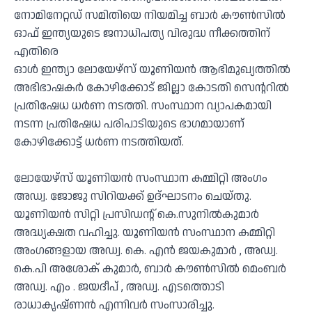
നോമിനേറ്റഡ് സമിതിയെ നിയമിച്ച ബാർ കൗൺസിൽ
ഓഫ് ഇന്ത്യയുടെ ജനാധിപത്യ വിരുദ്ധ നീക്കത്തിന്
എതിരെ
ഓൾ ഇന്ത്യാ ലോയേഴ്സ് യൂണിയൻ ആഭിമുഖ്യത്തിൽ
അഭിഭാഷകർ കോഴിക്കോട് ജില്ലാ കോടതി സെൻ്ററിൽ
പ്രതിഷേധ ധർണ നടത്തി. സംസ്ഥാന വ്യാപകമായി
നടന്ന പ്രതിഷേധ പരിപാടിയുടെ ഭാഗമായാണ്
കോഴിക്കോട്ട് ധർണ നടത്തിയത്.
ലോയേഴ്‌സ് യൂണിയൻ സംസ്ഥാന കമ്മിറ്റി അംഗം
അഡ്വ. ജോജു സിറിയക്ക് ഉദ്ഘാടനം ചെയ്തു.
യൂണിയൻ സിറ്റി പ്രസിഡൻ്റ് കെ.സുനിൽകുമാർ
അദ്ധ്യക്ഷത വഹിച്ചു. യൂണിയൻ സംസ്ഥാന കമ്മിറ്റി
അംഗങ്ങളായ അഡ്വ. കെ. എൻ ജയകുമാർ , അഡ്വ.
കെ.പി അശോക് കുമാർ, ബാർ കൗൺസിൽ മെംബർ
അഡ്വ. എം . ജയദീപ് , അഡ്വ. എടത്തൊടി
രാധാകൃഷ്‌ണൻ എന്നിവർ സംസാരിച്ചു.