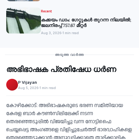
Recent
കക്കയം ഡാം: ഗേറ്റുകൾ തുറന്ന നിലയിൽ;
ജലനിരപ്പ് 757.67 മീറ്റർ
Aug 3, 2026
1 min read
Recent
അടുത്ത വാർത്ത
അഭിഭാഷക പ്രതിഷേധ ധർണ
‹
P Vijayan
Aug 5, 2026
1 min read
കോഴിക്കോട്: അഭിഭാഷകരുടെ ഭരണ സമിതിയായ
കേരള ബാർ കൗൺസിലിലേക്ക് നടന്ന
തെരഞ്ഞെടുപ്പിൽ വിജയിച്ചു വന്ന നോട്ടിഫൈ
ചെയ്യപ്പെട്ട അംഗങ്ങളെ വിളിച്ചുചേർത്ത് ഭാരവാഹികളെ
തെരഞ്ഞെടുക്കാൻ അനുവദിക്കാതെ താല്ക്കാലിക