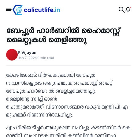
Recent
ബേപ്പൂർ ഹാർബറിൽ ഹൈമാസ്റ്റ്
‹
ലൈറ്റുകൾ തെളിഞ്ഞു
P Vijayan
Jan 7, 2024
1 min read
കോഴിക്കോട്: ദീർഘകാലമായി ബേപ്പൂർ
നിവാസികളുടെ ആഗ്രഹമായ ഹൈമാസ്റ്റ് ലൈറ്റ്
ബേപ്പൂർ ഹാർബറിൽ വെളിച്ചമെത്തിച്ചു.
ലൈറ്റിന്റെ സ്വിച്ച് ഓൺ
പൊതുമരാമത്ത്, വിനോദസഞ്ചാര വകുപ്പ് മന്ത്രി പി എ
മുഹമ്മദ് റിയാസ് നിർവഹിച്ചു.
എം ഗിരിജ ടീച്ചർ അധ്യക്ഷത വഹിച്ചു. കൗൺസിലർ കെ
രാജീവ്, സംഘാടക സമിതി കൺവീനർ മുസ്തഫ,