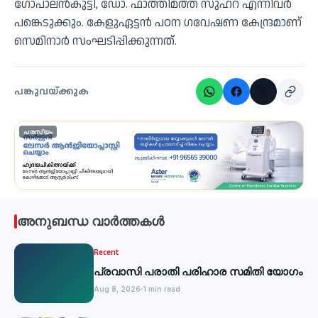
ഗോപാലൻകുട്ടി, ഡോ. ഫാത്തിമത്ത് സുഹറ എന്നിവർ
പങ്കെടുക്കും. കേളുഏട്ടൻ പഠന ഗവേഷണ കേന്ദ്രമാണ്
സെമിനാർ സംഘടിപ്പിക്കുന്നത്.
പങ്കുവയ്ക്കുക
പരസ്യം
അനുബന്ധ വാർത്തകൾ
Recent
പ്രവാസി പരാതി പരിഹാര സമിതി യോഗം
Aug 8, 2026
1 min read