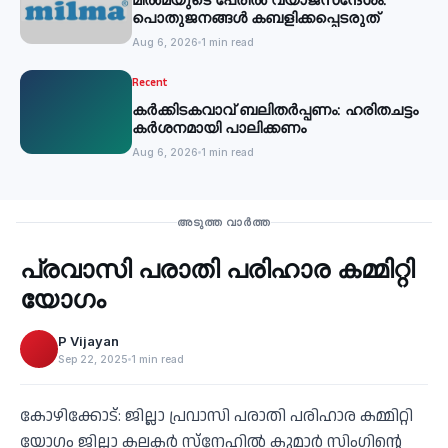
പൊതുജനങ്ങള്‍ കബളിക്കപ്പെടരുത്
Aug 6, 2026
1 min read
Recent
കര്‍ക്കിടകവാവ് ബലിതര്‍പ്പണം: ഹരിതചട്ടം
കര്‍ശനമായി പാലിക്കണം
Aug 6, 2026
1 min read
Recent
അടുത്ത വാർത്ത
പ്രവാസി പരാതി പരിഹാര കമ്മിറ്റി
‹
യോഗം
P Vijayan
Sep 22, 2025
1 min read
കോഴിക്കോട്: ജില്ലാ പ്രവാസി പരാതി പരിഹാര കമ്മിറ്റി
യോഗം ജില്ലാ കലക്ടര്‍ സ്നേഹില്‍ കുമാര്‍ സിംഗിന്റെ