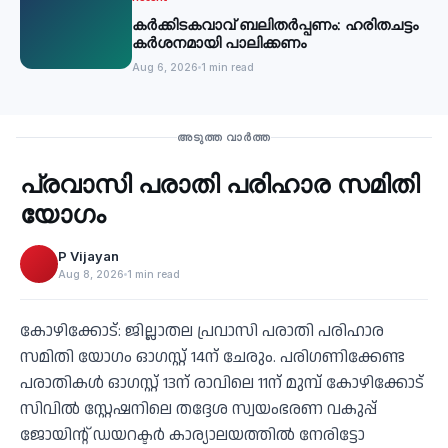
കര്‍ക്കിടകവാവ് ബലിതര്‍പ്പണം: ഹരിതചട്ടം
കര്‍ശനമായി പാലിക്കണം
Aug 6, 2026
1 min read
Recent
അടുത്ത വാർത്ത
പ്രവാസി പരാതി പരിഹാര സമിതി
‹
യോഗം
P Vijayan
Aug 8, 2026
1 min read
കോഴിക്കോട്: ജില്ലാതല പ്രവാസി പരാതി പരിഹാര
സമിതി യോഗം ഓഗസ്റ്റ് 14ന് ചേരും. പരിഗണിക്കേണ്ട
പരാതികള്‍ ഓഗസ്റ്റ് 13ന് രാവിലെ 11ന് മുമ്പ് കോഴിക്കോട്
സിവില്‍ സ്റ്റേഷനിലെ തദ്ദേശ സ്വയംഭരണ വകുപ്പ്
ജോയിന്റ് ഡയറക്ടര്‍ കാര്യാലയത്തില്‍ നേരിട്ടോ