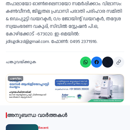
തപാലായോ ഓണ്‍ലൈനായോ സമര്‍പ്പിക്കാം. വിലാസം:
കണ്‍വീനര്‍, ജില്ലതല പ്രവാസി പരാതി പരിഹാര സമിതി
& ഡെപ്യൂട്ടി ഡയറക്ടര്‍, O/o ജോയിന്റ് ഡയറക്ടര്‍, തദ്ദേശ
സ്വയംഭരണ വകുപ്പ്, സിവില്‍ സ്റ്റേഷന്‍ പി.ഒ,
കോഴിക്കോട് -673020. ഇ-മെയില്‍:
jdlsgdkzd@gmail.com. ഫോണ്‍: 0495 2371916.
പങ്കുവയ്ക്കുക
പരസ്യം
അനുബന്ധ വാർത്തകൾ
Recent