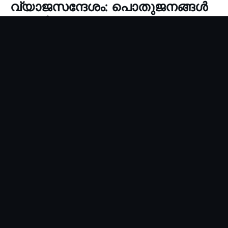
വ്യാജസന്ദേശം: പൊതുജനങ്ങള്‍
കബളിക്കപ്പെടരുത്
P Vijayan
Aug 6, 2026
1 min read
കോഴിക്കോട്: ‘മില്‍മയുടെ സ്വാതന്ത്ര്യദിന സമ്മാനം’
എന്ന പേരില്‍ വാട്സ്ആപ്പില്‍ പ്രചരിക്കുന്ന സന്ദേശം /
ലിങ്ക് വ്യാജമാണെന്ന് മില്‍മ അധികൃതര്‍ അറിയിച്ചു.
ഇത്തരം വ്യാജസന്ദേശങ്ങളാല്‍
കബളിക്കപ്പെടാതിരിക്കാന്‍ പൊതുജനങ്ങള്‍ ജാഗ്രത
പാലിക്കണം.
ഇത്തരം വ്യാജ ലിങ്ക്/സന്ദേശത്തിനെതിരെ മില്‍മ
തങ്ങളുടെ ഔദ്യോഗിക സോഷ്യല്‍ മീഡിയ
അക്കൗണ്ടുകള്‍ വഴി മുന്നറിയിപ്പ് നല്‍കിയിട്ടുണ്ട്.
46 വര്‍ഷത്തെ പാരമ്പര്യമുള്ള മില്‍മയുടെ