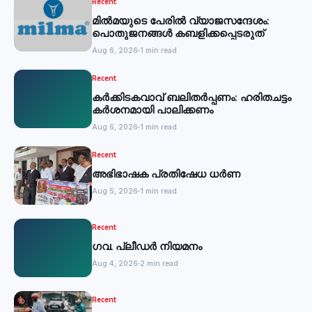
Recent
മില്‍മയുടെ പേരില്‍ വ്യാജസന്ദേശം:
പൊതുജനങ്ങള്‍ കബളിക്കപ്പെടരുത്
Aug 6, 2026
1 min read
Recent
കര്‍ക്കിടകവാവ് ബലിതര്‍പ്പണം: ഹരിതചട്ടം
കര്‍ശനമായി പാലിക്കണം
Aug 6, 2026
1 min read
Recent
അഭിഭാഷക പ്രതിഷേധ ധർണ
Aug 5, 2026
1 min read
Recent
ഗവ. പ്ലീഡർ നിയമനം
Aug 4, 2026
2 min read
Recent