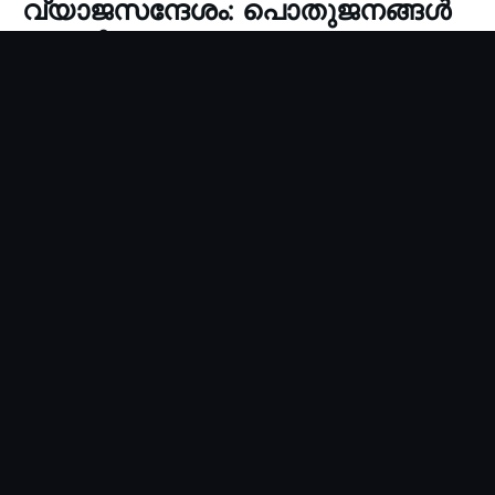
വ്യാജസന്ദേശം: പൊതുജനങ്ങള്‍
കബളിക്കപ്പെടരുത്
P Vijayan
Aug 6, 2026
1 min read
കോഴിക്കോട്: ‘മില്‍മയുടെ സ്വാതന്ത്ര്യദിന സമ്മാനം’
എന്ന പേരില്‍ വാട്സ്ആപ്പില്‍ പ്രചരിക്കുന്ന സന്ദേശം /
ലിങ്ക് വ്യാജമാണെന്ന് മില്‍മ അധികൃതര്‍ അറിയിച്ചു.
ഇത്തരം വ്യാജസന്ദേശങ്ങളാല്‍
കബളിക്കപ്പെടാതിരിക്കാന്‍ പൊതുജനങ്ങള്‍ ജാഗ്രത
പാലിക്കണം.
ഇത്തരം വ്യാജ ലിങ്ക്/സന്ദേശത്തിനെതിരെ മില്‍മ
തങ്ങളുടെ ഔദ്യോഗിക സോഷ്യല്‍ മീഡിയ
അക്കൗണ്ടുകള്‍ വഴി മുന്നറിയിപ്പ് നല്‍കിയിട്ടുണ്ട്.
46 വര്‍ഷത്തെ പാരമ്പര്യമുള്ള മില്‍മയുടെ