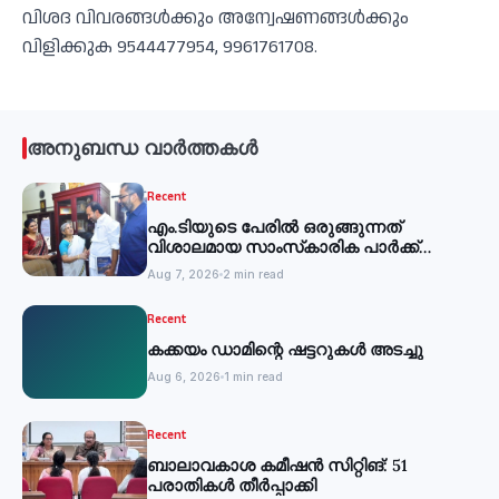
വിശദ വിവരങ്ങള്‍ക്കും അന്വേഷണങ്ങള്‍ക്കും
വിളിക്കുക 9544477954, 9961761708.
അനുബന്ധ വാർത്തകൾ
Recent
എം.ടിയുടെ പേരില്‍ ഒരുങ്ങുന്നത്
വിശാലമായ സാംസ്‌കാരിക പാര്‍ക്ക്
-മന്ത്രി
Aug 7, 2026
2 min read
Recent
കക്കയം ഡാമിന്റെ ഷട്ടറുകള്‍ അടച്ചു
Aug 6, 2026
1 min read
Recent
ബാലാവകാശ കമീഷന്‍ സിറ്റിങ്: 51
പരാതികള്‍ തീര്‍പ്പാക്കി