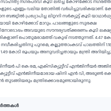
ാഹിത്യ നഗരപദവി കൂടി ലഭിച്ച കോഴിക്കോട് നഗരത്തി
ുടെ എണ്ണം വലിയ തോതില്‍ വര്‍ധിച്ചുവരികയാണ്. ക
 ബജറ്റില്‍ പ്രഖ്യാപിച്ച ലിറ്റററി സര്‍ക്യൂട്ട് കൂടി യാഥാര
ിറ്റിയായി കോഴിക്കോട് മാറും. പാലങ്ങളുടെ സുരക്ഷ
തിനോടൊപ്പം അവയുടെ സൗന്ദര്യവത്ക്കരണം കൂടി ലക്ഷ്യമ
കളാണ് പൊതുമരാമത്ത് വകുപ്പ് നടത്തുന്നത്. 4.47 ക
ലം നവീകരിച്ചതിനു പുറമെ, കല്ലുത്താംകടവ് പാലത്തിന് 1
് 1.49 കോടി രൂപയും അനുവദിച്ചതായും മന്ത്രി അറിയിച്ചു
ജിനീയർ പി കെ രമ, എക്സിക്യൂട്ടീവ് എൻജിനീയർ അജിത
്സിക്യൂട്ടീവ് എൻജിനീയമാരായ ഷിനി എൻ വി, അരുൺ ക
തുടങ്ങിയരും മന്ത്രിക്കൊപ്പമുണ്ടായിരുന്നു.
ർത്തകൾ