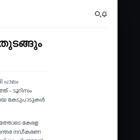
ുടങ്ങും
ി പാലം
് – ടൂറിസം
ടായ കേടുപാടുകള്‍
ത്തോടെ കേരള
അടിയന്തര നവീകരണ