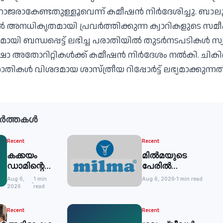
 ഹാജരാകേണ്ടതുള്ളൂവെന്ന് കമീഷന്‍ നിര്‍ദേശിച്ചു. ബാലു
്‍ അനധികൃതമായി പ്രവര്‍ത്തിക്കുന്ന ക്വാറികളുടെ സമ
മായി ബന്ധപ്പെട്ട് ലഭിച്ച പരാതിയില്‍ തുടര്‍നടപടികള്‍ സ
ാ അതോറിറ്റികള്‍ക്ക് കമീഷന്‍ നിര്‍ദേശം നല്‍കി. ചിക
ാതികള്‍ വിശദമായ ശാസ്ത്രീയ റിപ്പോര്‍ട്ട് ലഭ്യമാക്കുന്നത
ർത്തകൾ
Recent
Recent
കക്കയം
മില്‍മയുടെ
ഡാമിന്റെ
പേരില്‍
ഷട്ടറുകള്‍
വ്യാജസന്ദേശം:
Aug 6,
1 min
Aug 6, 2026
1 min read
അടച്ചു
പൊതുജനങ്ങള്‍
2026
read
കബളിക്കപ്പെടരുത്
Recent
Recent