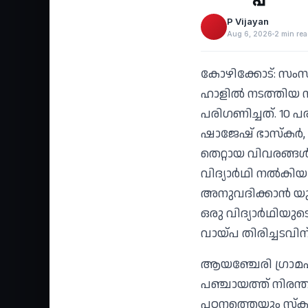
P Vijayan
Aug 6, 2026
2 min re
കോഴിക്കോട്: സംസ
ഹാളില്‍ നടത്തിയ സിറ
പരിഗണിച്ചത്. 10 പ
ഷാജേഷ് ഭാസ്‌കര്‍
തെറ്റായ വിവരങ്ങള്‍
വിദ്യാര്‍ഥി നല്‍ക
അനുവദിക്കാന്‍ യു
ഒരു വിദ്യാര്‍ഥിയ
വായ്പ തിരിച്ചടവിന
ആയഞ്ചേരി ഗ്രാമപഞ്
പഞ്ചായത്ത് നിരന്ത
പഠനത്തെയും സ്‌കൂ