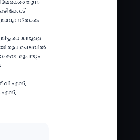
ലേക്കെത്തുന്ന
ോഴിക്കോട്
്‍ഥ്യമാവുന്നതോടെ
ിട്ടുകൊണ്ടുള്ള
ോടി രൂപ ചെലവില്‍
.18 കോടി രൂപയും
.
് വി എസ്,
െ എസ്,