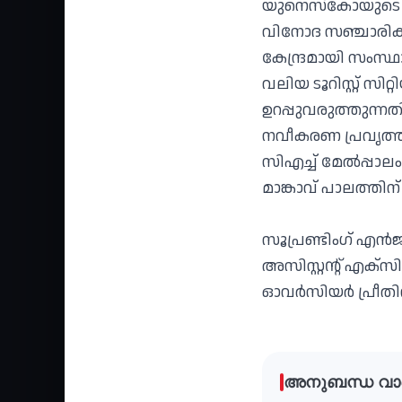
യുനെസ്‌കോയുടെ സ
വിനോദ സഞ്ചാരികള
കേന്ദ്രമായി സംസ്ഥാന
വലിയ ടൂറിസ്റ്റ് സ
ഉറപ്പുവരുത്തുന്ന
നവീകരണ പ്രവൃത്തി
സിഎച്ച് മേല്‍പ്പാ
മാങ്കാവ് പാലത്തിന
സൂപ്രണ്ടിംഗ് എൻ
അസിസ്റ്റന്റ് എക
ഓവർസിയർ പ്രീതിൻ 
അനുബന്ധ വാ