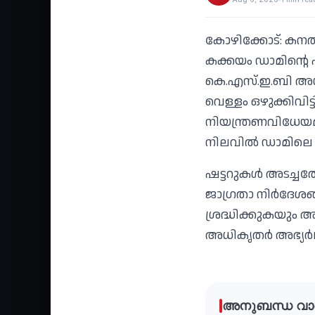
കോഴിക്കോട്: കനത്
കക്കയം ഡാമിന്റെ ഷട
കെ.എസ്.ഇ.ബി അധികൃ
വെള്ളം ഒഴുക്കിവിട
നിയന്ത്രണവിധേയമാ
നിലവില്‍ ഡാമിലെ 
ഷട്ടറുകള്‍ അടച്ചത
ജാഗ്രതാ നിര്‍ദേശങ്ങ
ശ്രദ്ധിക്കുകയും 
അധികൃതര്‍ അഭ്യര്‍ഥ
അനുബന്ധ വാ