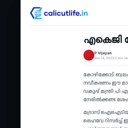
Recent
‹
എകെജി മേ
P Vijayan
Nov 14, 2023
2 min re
കോഴിക്കോട്: ബല
നവീകരണം ഈ മാസം
വകുപ്പ് മന്ത്രി പ
നേരില്‍ക്കണ്ട ശ
മദ്രാസ് ഐഐടിയ
ഹൈവേ റിസര്‍ച്ച് ഇ