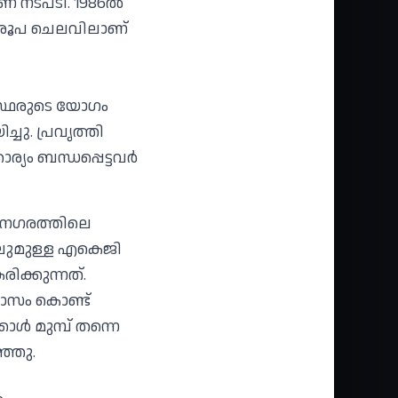
 നടപടി. 1986ല്‍
ടി രൂപ ചെലവിലാണ്
ാഗസ്ഥരുടെ യോഗം
്ചു. പ്രവൃത്തി
ം ബന്ധപ്പെട്ടവര്‍
ും നഗരത്തിലെ
യിലുമുള്ള എകെജി
ിക്കുന്നത്.
ാസം കൊണ്ട്
ള്‍ മുമ്പ് തന്നെ
ഞ്ഞു.