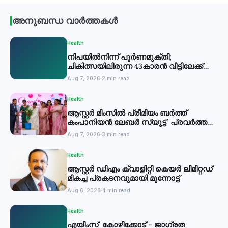
അനുബന്ധ വാർത്തകൾ
Health
നിപയില്‍നിന്ന് പൂര്‍ണമുക്തി;
ചികിത്സയിലിരുന്ന 43കാരന്‍ വീട്ടിലേക്ക്
മടങ്ങി
Aug 7, 2026
2 min read
Health
ആസ്റ്റർ മിംസിൽ പ്രീമിയം ബർത്ത്
കംപാനിയൻ ലേബർ സ്യൂട്ട് പ്രവർത്തനം
തുടങ്ങി
Aug 7, 2026
3 min read
Health
ആസ്റ്റർ ഡിഎം ക്വാളിറ്റി കെയർ ലിമിറ്റഡ്
മികച്ച പ്രകടനവുമായി മുന്നോട്ട്
Aug 6, 2026
4 min read
Health
എയിംസ് കോഴിക്കോട് – ജാഗ്രത