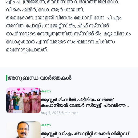
എം പി ശ്രീജയന്‍, മെഡിസിന്‍ വിഭാഗത്തിലെ ഡോ.
വി.കെ ഷമീര്‍, ഡോ. ആര്‍ ഗായത്രി,
മൈക്രോബയോളജി വിഭാഗം മേധാവി ഡോ. പി.എം
അനിത, പോസ്റ്റ് ഗ്രാജ്വേറ്റ്‌സ് ടീം, ചീഫ് നഴ്‌സിങ്
ഓഫീസറുടെ നേതൃത്വത്തില്‍ നഴ്‌സിങ് ടീം, മറ്റു വിഭാഗം
ഡോക്ടര്‍മാര്‍ എന്നിവരുടെ സംഘമാണ് ചികിത്സ
മുന്നോട്ടുപോയത്.
അനുബന്ധ വാർത്തകൾ
Health
ആസ്റ്റർ മിംസിൽ പ്രീമിയം ബർത്ത്
കംപാനിയൻ ലേബർ സ്യൂട്ട് പ്രവർത്തനം
തുടങ്ങി
Aug 7, 2026
3 min read
Health
ആസ്റ്റർ ഡിഎം ക്വാളിറ്റി കെയർ ലിമിറ്റഡ്