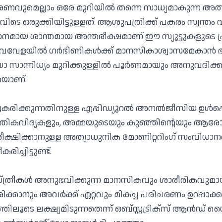
ചരണവുമെല്ലാം ഒരേ മുറിയിൽ തന്നെ സാധ്യമാകുന്ന അത
ടെ ഒരുക്കിയിട്ടുള്ളത്. ആശുപത്രിക്ക് പകരം സ്വന്തം വീ
സമാനമായ ശാന്തമായ അന്തരീക്ഷമാണ് ഈ സ്യൂട്ടുകളുടെ 
വവേളയിൽ ഗർഭിണികൾക്ക് മാനസികാശ്വാസമേകാൻ ഭ
െയോ സാന്നിധ്യം മുറിക്കുള്ളിൽ പൂർണമായും അനുവദിക്ക
തയാണ്.
രിക്കുന്നതിനുള്ള എപ്പിഡ്യൂറൽ അനൽജീസിയ ഉൾപ്
തികവിദ്യകളും, അമ്മയുടെയും കുഞ്ഞിന്റെയും ആരോ
രീക്ഷിക്കാനുള്ള അത്യാധുനിക മോണിറ്ററിംഗ് സംവിധാ
ിച്ചിട്ടുണ്ട്.
ത്രീകൾ അനുഭവിക്കുന്ന മാനസികവും ശാരീരികവുമാ
്കാനും അവർക്ക് ഏറ്റവും മികച്ച പരിചരണം ഉറപ്പാക
ലൂടെ ലക്ഷ്യമിടുന്നതെന്ന് ഒബ്‌സ്റ്റട്രിക്‌സ് ആൻഡ്