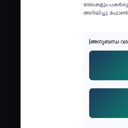
രേഖകളും പകർപ്പും
അറിയിച്ചു. ഫോൺ :
അനുബന്ധ വാ