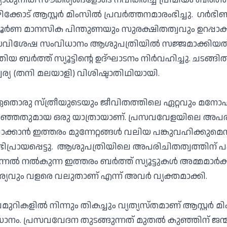
ഴിക്കോട് ആസ്റ്റർ മിംസിൽ പ്രവർത്തനമാരംഭിച്ചു. ഗർഭി
ണ മാനസിക പിന്തുണയും സുരക്ഷിതത്വവും ഉറപ്പാക്ക
ിശേഷ സംവിധാനം ആശുപത്രിയിൽ സജ്ജമാക്കിയത്.
 ബർത്ത് സ്യൂട്ടിന്റെ ഉദ്ഘാടനം നിർവഹിച്ചു. ചടങ്ങി
വര്യ (തനി മലയാളി) വിശിഷ്ടാതിഥിയായി.
 ഏതൊരു സ്ത്രീയുടെയും ജീവിതത്തിലെ ഏറ്റവും മന
ിറഞ്ഞതുമായ ഒരു യാത്രായാണ്. പ്രസവവേളയിലെ അപര
്കാൻ ഇത്തരം മുന്നേറ്റങ്ങൾ വലിയ പങ്കുവഹിക്കുമെന
്രായപ്പെട്ടു. ആശുപത്രിയിലെ അപരിചിതത്വത്തിന് പക
ന്നൽ നൽകുന്ന ഇത്തരം ബർത്ത് സ്യൂട്ടുകൾ അമ്മമാർക
വും വളരെ വലുതാണ് എന്ന് അവർ വ്യക്തമാക്കി.
ുറികളിൽ നിന്നും തികച്ചും വ്യത്യസ്തമാണ് ആസ്റ്റർ 
ം. പ്രസവവേദന തുടങ്ങുന്നത് മുതൽ കുഞ്ഞിന് ജന്