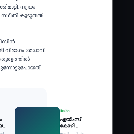
മാറ്റി. സ്വയം
ം സ്ഥിതി കൂടുതല്‍
ിസിന്‍
ജി വിഭാഗം മേധാവി
തൃത്വത്തില്‍
മുന്നോട്ടുപോയത്.
Health
ം
എയിംസ്
െയർ
കോഴിക്കോട്
ച
– ജാഗ്രത
ead
Aug 5,
1 min