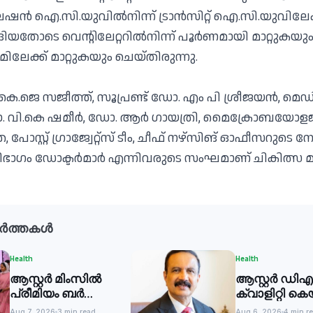
ഐ.സി.യുവില്‍നിന്ന് ട്രാന്‍സിറ്റ് ഐ.സി.യുവിലേക്ക് 
്ങിയതോടെ വെന്റിലേറ്ററില്‍നിന്ന് പൂര്‍ണമായി മാറ്റുകയു
ൂമിലേക്ക് മാറ്റുകയും ചെയ്തിരുന്നു.
ോ. കെ.ജെ സജീത്ത്, സൂപ്രണ്ട് ഡോ. എം പി ശ്രീജയന്‍, മെഡ
 വി.കെ ഷമീര്‍, ഡോ. ആര്‍ ഗായത്രി, മൈക്രോബയോള
സ്റ്റ് ഗ്രാജ്വേറ്റ്‌സ് ടീം, ചീഫ് നഴ്‌സിങ് ഓഫീസറുടെ നേ
റു വിഭാഗം ഡോക്ടര്‍മാര്‍ എന്നിവരുടെ സംഘമാണ് ചികിത്സ 
ർത്തകൾ
Health
Health
ആസ്റ്റർ മിംസിൽ
ആസ്റ്റർ ഡിഎ
പ്രീമിയം ബർത്ത്
ക്വാളിറ്റി ക
കംപാനിയൻ
ലിമിറ്റഡ് മികച്
Aug 7, 2026
3 min read
Aug 6, 2026
4 min r