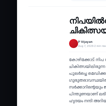
Health
‹
നിപയില്‍ന
ചികിത്സയി
P Vijayan
Aug 7, 2026
2 min rea
കോഴിക്കോട്: നിപ
ചികിത്സയിലിരുന്ന
പുലര്‍ച്ചെ മെഡി
ഗുരുതരാവസ്ഥയില്‍
സര്‍ക്കാറിന്റെയും
പിന്തുണയാണ് ലഭിച
ഹൃദയം നന്ദി അറിയി