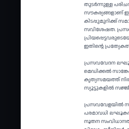
തുടർന്നുള്ള പരി
സൗകര്യങ്ങളാണ് ഇവി
കിടപ്പുമുറിക്ക് 
സവിശേഷത. പ്രസ
പ്രിയപ്പെട്ടവരുട
ഇതിന്റെ പ്രത്യേക
പ്രസവവേദന ലഘൂക
മെഡിക്കൽ സാങ്കേ
കൃത്യസമയത്ത് നി
സ്യൂട്ടുകളിൽ സജ്ജീകര
പ്രസവവേളയിൽ സ്
പരമാവധി ലഘൂകരിക
നൂതന സംവിധാനത്തി