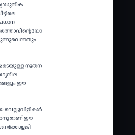
്യാധുനിക
ട്ടിലെ
പ്രധാന
ർത്താവിന്റെയോ
ുന്നുവെന്നതും
പെടെയുള്ള നൂതന
ഗ്യനില
നങ്ങളും ഈ
യ വെല്ലുവിളികൾ
്കാനുമാണ് ഈ
 ഗൈനക്കോളജി