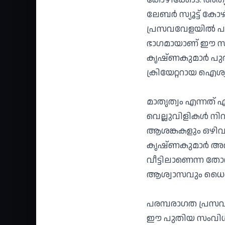
ലേബർ സ്യൂട്ട് കോ
പ്രസവവേളയിൽ പൂർ
ഭാഗമായാണ് ഈ സവ
കൃഷ്ണകുമാർ പുതിയ
ക്രിയേറ്ററായ ഐശ്
മാതൃത്വം എന്നത്
വെല്ലുവിളികൾ ന
ആശങ്കകളും ഒഴിവാക
കൃഷ്ണകുമാർ അഭിപ
വീട്ടിലാണെന്ന തോ
ആശ്വാസവും ധൈര്യ
പരമ്പരാഗത പ്രസവമ
ഈ പുതിയ സംവിധാന