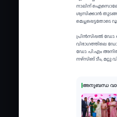
നാലിന് ഐസൊലേഷന്‍ 
ശ്വസിക്കാന്‍ തുടങ
മെച്ചപ്പെട്ടതോടെ റ
പ്രിന്‍സിപ്പല്‍ ഡ
വിഭാഗത്തിലെ ഡോ.
ഡോ. പി.എം അനിത, പോ
നഴ്‌സിങ് ടീം, മറ്
അനുബന്ധ വാ