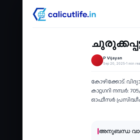
Education
‹
ചുരുക്കപ്പ
P Vijayan
Sep 20, 2025
1 min re
കോഴിക്കോട്: വിദ്യാഭ
കാറ്റഗറി നമ്പര്‍: 
ഓഫീസര്‍ പ്രസിദ്ധീക
അനുബന്ധ വാ