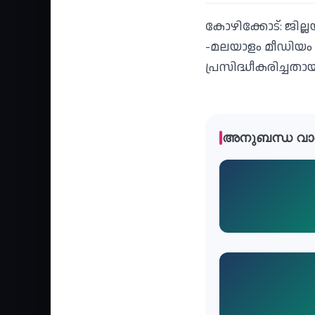
കോഴിക്കോട്: ജില്ലയ
-മലയാളം മീഡിയം -കാ
പ്രസിദ്ധീകരിച്ചതാ
അനുബന്ധ വാ