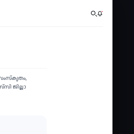
 (സംസ്‌കൃതം,
്‌സി ജില്ലാ