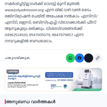
സമര്‍പ്പിച്ചിട്ടില്ലാവര്‍ക്ക് ഓഗസ്റ്റ് മൂന്ന് മുതല്‍
www.polyadmission.org എന്ന ലിങ്ക് വഴി വണ്‍ ടൈം
രജിസ്ട്രേഷന്‍ ചെയ്ത് അപേക്ഷ നല്‍കാം. എസ്‌സി/
എസ്ടി, ഒഇസി, ഒബിസി(എച്ച്) വിഭാഗക്കാര്‍ക്ക് ഫീസ്
ആനുകൂല്യം ലഭിക്കും. വിശദവിവരങ്ങള്‍ക്ക്
04962524920, 8547005079, 9847979857 എന്ന
നമ്പറുകളില്‍ ബന്ധപ്പെടാം.
പങ്കുവയ്ക്കുക
പരസ്യം
അനുബന്ധ വാർത്തകൾ