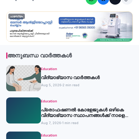
പരസ്യം
അനുബന്ധ വാർത്തകൾ
Education
വിദ്യാഭ്യാസ വാർത്തകൾ
Aug 5, 2026
2 min read
Education
പ്രൊഫഷണൽ കോളേജുകൾ ഒഴികെ
വിദ്യാഭ്യാസ സ്ഥാപനങ്ങൾക്ക് നാളെ
അവധി
Aug 7, 2026
1 min read
Education