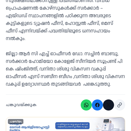
സുരക്ഷിതമാക്കാനുള്ള പദ്ധതിയാണിത്. വിവിധ
പ്രൊഫഷണൽ കോഴ്സുകൾക്ക് സർക്കാർ –
എയ്‌ഡഡ് സ്ഥാപനങ്ങളിൽ പഠിക്കുന്ന അവരുടെ
കുട്ടികളുടെ ട്യൂഷൻ ഫീസ്, ഹോസ്റ്റൽ ഫീസ്, മെസ്
ഫീസ് എന്നിവയ്ക്ക് പദ്ധതിയിലൂടെ ധനസഹായം
നൽകും.
ജില്ലാ ആർ സി എച്ച് ഓഫീസർ ഡോ. സച്ചിൻ ബാബു,
സർക്കാർ ഹോമിയോ കോളേജ് സീനിയർ സൂപ്രണ്ട് പി
കെ ഷിംജിത്ത്, വനിതാ ശിശു വികസന വകുപ്പ്
ഓഫീസർ എസ് സബീന ബീഗം ,വനിതാ ശിശു വികസന
വകുപ്പ് ഉദ്യോഗസ്ഥർ തുടങ്ങിയവർ പങ്കെടുത്തു.
പങ്കുവയ്ക്കുക
പരസ്യം