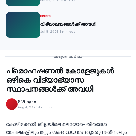
Jul 30, 2026
1 min read
Recent
വിദ്യാലയങ്ങള്‍ക്ക് അവധി
Jul 8, 2026
1 min read
Education
അടുത്ത വാർത്ത
പ്രൊഫഷണൽ കോളേജുകൾ
‹
ഒഴികെ വിദ്യാഭ്യാസ
സ്ഥാപനങ്ങൾക്ക് അവധി
P Vijayan
Aug 4, 2026
1 min read
കോഴിക്കോട്: ജില്ലയിലെ മലയോര- തീരദേശ
മേഖലകളിലും മറ്റും ശക്തമായ മഴ തുടരുന്നതിനാലും