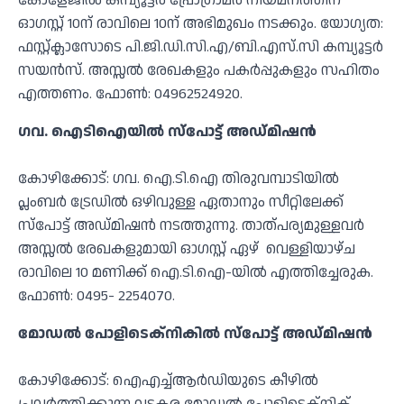
കോളേജില്‍ കമ്പ്യൂട്ടര്‍ പ്രോഗ്രാമര്‍ നിയമനത്തിന്
ഓഗസ്റ്റ് 10ന് രാവിലെ 10ന് അഭിമുഖം നടക്കും. യോഗ്യത:
ഫസ്റ്റ്ക്ലാസോടെ പി.ജി.ഡി.സി.എ/ബി.എസ്.സി കമ്പ്യൂട്ടര്‍
സയന്‍സ്. അസ്സല്‍ രേഖകളും പകര്‍പ്പുകളും സഹിതം
എത്തണം. ഫോണ്‍: 04962524920.
ഗവ. ഐടിഐയില്‍ സ്‌പോട്ട് അഡ്മിഷൻ
കോഴിക്കോട്: ഗവ. ഐ.ടി.ഐ തിരുവമ്പാടിയില്‍
പ്ലംബര്‍ ട്രേഡില്‍ ഒഴിവുള്ള ഏതാനും സീറ്റിലേക്ക്
സ്‌പോട്ട് അഡ്മിഷന്‍ നടത്തുന്നു. താത്പര്യമുള്ളവര്‍
അസ്സല്‍ രേഖകളുമായി ഓഗസ്റ്റ് ഏഴ് വെള്ളിയാഴ്ച
രാവിലെ 10 മണിക്ക് ഐ.ടി.ഐ-യില്‍ എത്തിച്ചേരുക.
ഫോണ്‍: 0495- 2254070.
മോഡല്‍ പോളിടെക്നികില്‍ സ്‌പോട്ട് അഡ്മിഷന്‍
കോഴിക്കോട്: ഐഎച്ച്ആര്‍ഡിയുടെ കീഴില്‍