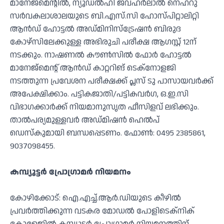
മാനേജ്മെന്റില്‍, ന്യൂഡല്‍ഹി ജവഹര്‍ലാല്‍ നെഹ്റു
സര്‍വകലാശാലയുടെ ബി.എസ്.സി ഹോസ്പിറ്റാലിറ്റി
ആന്‍ഡ് ഹോട്ടല്‍ അഡ്മിനിസ്ട്രേഷന്‍ ബിരുദ
കോഴ്സിലേക്കുള്ള അഭിരുചി പരീക്ഷ ആഗസ്റ്റ് 12ന്
നടക്കും. നാഷണല്‍ കൗണ്‍സില്‍ ഫോര്‍ ഹോട്ടല്‍
മാനേജ്മെന്റ് ആന്‍ഡ് കാറ്ററിങ് ടെക്നോളജി
നടത്തുന്ന പ്രവേശന പരീക്ഷക്ക് പ്ലസ് ടു പാസായവര്‍ക്ക്
അപേക്ഷിക്കാം. പട്ടികജാതി/പട്ടികവര്‍ഗ, ഒ.ഇ.സി
വിഭാഗക്കാര്‍ക്ക് നിയമാനുസൃത ഫീസിളവ് ലഭിക്കും.
താല്‍പര്യമുള്ളവര്‍ അഡ്മിഷന്‍ ഹെല്‍പ്
ഡെസ്‌കുമായി ബന്ധപ്പെടണം. ഫോണ്‍: 0495 2385861,
9037098455.
കമ്പ്യൂട്ടര്‍ പ്രോഗ്രാമര്‍ നിയമനം
കോഴിക്കോട്: ഐ.എച്ച്.ആര്‍.ഡിയുടെ കീഴില്‍
പ്രവര്‍ത്തിക്കുന്ന വടകര മോഡല്‍ പോളിടെക്‌നിക്