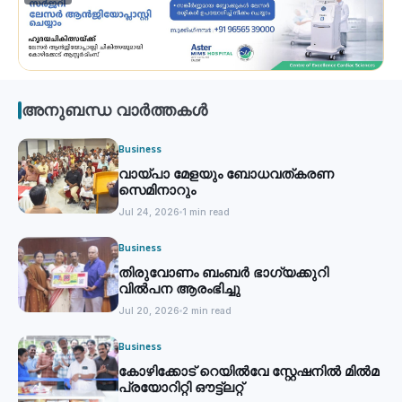
അനുബന്ധ വാർത്തകൾ
Business
വായ്പാ മേളയും ബോധവത്കരണ
സെമിനാറും
Jul 24, 2026
1 min read
Business
തിരുവോണം ബംബര്‍ ഭാഗ്യക്കുറി
വില്‍പന ആരംഭിച്ചു
Jul 20, 2026
2 min read
Business
കോഴിക്കോട് റെയില്‍വേ സ്റ്റേഷനില്‍ മില്‍മ
പ്രയോറിറ്റി ഔട്ട്‌ലറ്റ്