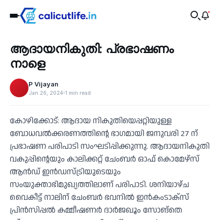
Business
ആദായനികുതി: പ്രഭാഷണം
‹
നാളെ
P Vijayan
Jan 26, 2024
1 min read
കോഴിക്കോട്: ആദായ നികുതിയെപ്പറ്റിയുള്ള
ബോധവൽക്കരണത്തിൻ്റെ ഭാഗമായി ജനുവരി 27 ന്
പ്രഭാഷണ പരിപാടി സംഘടിപ്പിക്കുന്നു. ആദായനികുതി
വകുപ്പിൻ്റെയും കാലിക്കറ്റ് ചേംബർ ഓഫ് കൊമേഴ്സ്
ആൻഡ് ഇൻഡസ്ട്രിയുടെയും
സംയുക്താഭിമുഖ്യത്തിലാണ് പരിപാടി. ശനിയാഴ്ച
വൈകീട്ട് നാലിന് ചേംബർ ഭവനിൽ ഇൻകംടാക്സ്
പ്രിൻസിപ്പൽ കമ്മീഷണർ ദാർജഖൂം സോങ്തെ