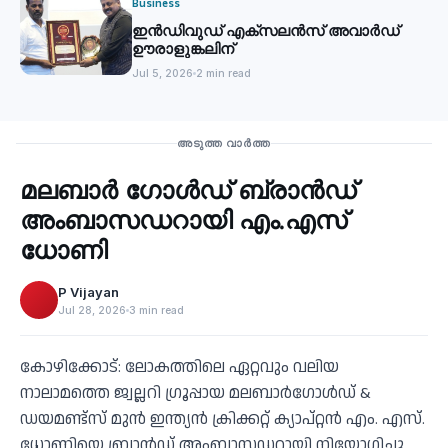
Business
ഇൻഡിവുഡ് എക്സലൻസ് അവാർഡ്
ഊരാളുങ്കലിന്
Jul 5, 2026
2 min read
Business
അടുത്ത വാർത്ത
മലബാര്‍ ഗോൾഡ് ബ്രാന്‍ഡ്
‹
അംബാസഡറായി എം.എസ്
ധോണി
P Vijayan
Jul 28, 2026
3 min read
കോഴിക്കോട്: ലോകത്തിലെ ഏറ്റവും വലിയ
നാലാമത്തെ ജ്വല്ലറി ഗ്രൂപ്പായ മലബാര്‍ഗോള്‍ഡ് &
ഡയമണ്ട്‌സ് മുന്‍ ഇന്ത്യന്‍ ക്രിക്കറ്റ് ക്യാപ്റ്റന്‍ എം. എസ്.
ധോണിയെ ബ്രാന്‍ഡ് അംബാസഡറായി നിയോഗിച്ചു.