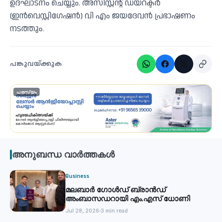
ഉദ്ഘാടനം ചെയ്യും. അസിസ്റ്റൻ്റ് ഡയറക്ടർ
(ഇൻവെസ്റ്റിഗേഷൻ) വി എം ജയദേവൻ പ്രഭാഷണം
നടത്തും.
പങ്കുവയ്ക്കുക
പരസ്യം
അനുബന്ധ വാർത്തകൾ
Business
മലബാര്‍ ഗോൾഡ് ബ്രാന്‍ഡ്
അംബാസഡറായി എം.എസ് ധോണി
Jul 28, 2026
3 min read