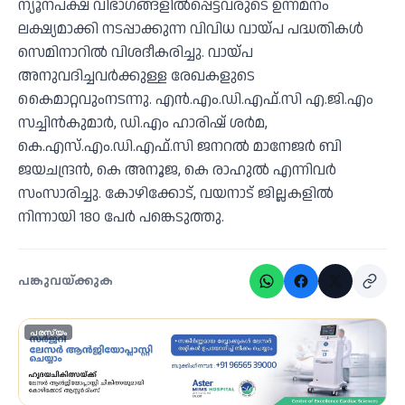
ന്യൂനപക്ഷ വിഭാഗങ്ങളില്‍പ്പെട്ടവരുടെ ഉന്നമനം
ലക്ഷ്യമാക്കി നടപ്പാക്കുന്ന വിവിധ വായ്പ പദ്ധതികള്‍
സെമിനാറില്‍ വിശദീകരിച്ചു. വായ്പ
അനുവദിച്ചവര്‍ക്കുള്ള രേഖകളുടെ
കൈമാറ്റവുംനടന്നു. എന്‍.എം.ഡി.എഫ്.സി എ.ജി.എം
സച്ചിന്‍കുമാര്‍, ഡി.എം ഹാരിഷ് ശര്‍മ,
കെ.എസ്.എം.ഡി.എഫ്.സി ജനറല്‍ മാനേജര്‍ ബി
ജയചന്ദ്രന്‍, കെ അനൂജ, കെ രാഹുല്‍ എന്നിവര്‍
സംസാരിച്ചു. കോഴിക്കോട്, വയനാട് ജില്ലകളില്‍
നിന്നായി 180 പേര്‍ പങ്കെടുത്തു.
പങ്കുവയ്ക്കുക
പരസ്യം