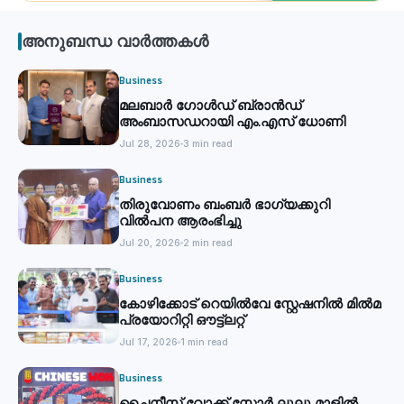
അനുബന്ധ വാർത്തകൾ
Business
മലബാര്‍ ഗോൾഡ് ബ്രാന്‍ഡ്
അംബാസഡറായി എം.എസ് ധോണി
Jul 28, 2026
3 min read
Business
തിരുവോണം ബംബര്‍ ഭാഗ്യക്കുറി
വില്‍പന ആരംഭിച്ചു
Jul 20, 2026
2 min read
Business
കോഴിക്കോട് റെയില്‍വേ സ്റ്റേഷനില്‍ മില്‍മ
പ്രയോറിറ്റി ഔട്ട്‌ലറ്റ്
Jul 17, 2026
1 min read
Business
ചൈനീസ് വോക്ക് സ്റ്റോര്‍ ലുലു മാളില്‍