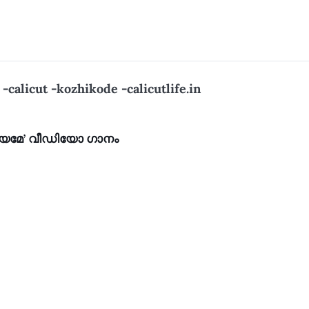
calicut -kozhikode -calicutlife.in
ദയമേ’ വീഡിയോ ഗാനം