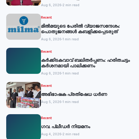
Aug 6, 2026
2 min read
Recent
മില്‍മയുടെ പേരില്‍ വ്യാജസന്ദേശം:
പൊതുജനങ്ങള്‍ കബളിക്കപ്പെടരുത്
Aug 6, 2026
1 min read
Recent
കര്‍ക്കിടകവാവ് ബലിതര്‍പ്പണം: ഹരിതചട്ടം
കര്‍ശനമായി പാലിക്കണം
Aug 6, 2026
1 min read
Recent
അഭിഭാഷക പ്രതിഷേധ ധർണ
Aug 5, 2026
1 min read
Recent
ഗവ. പ്ലീഡർ നിയമനം
Aug 4, 2026
2 min read