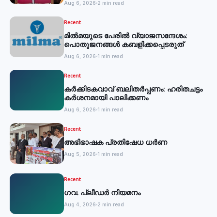
Aug 6, 2026
2 min read
Recent
മില്‍മയുടെ പേരില്‍ വ്യാജസന്ദേശം:
പൊതുജനങ്ങള്‍ കബളിക്കപ്പെടരുത്
Aug 6, 2026
1 min read
Recent
കര്‍ക്കിടകവാവ് ബലിതര്‍പ്പണം: ഹരിതചട്ടം
കര്‍ശനമായി പാലിക്കണം
Aug 6, 2026
1 min read
Recent
അഭിഭാഷക പ്രതിഷേധ ധർണ
Aug 5, 2026
1 min read
Recent
ഗവ. പ്ലീഡർ നിയമനം
Aug 4, 2026
2 min read