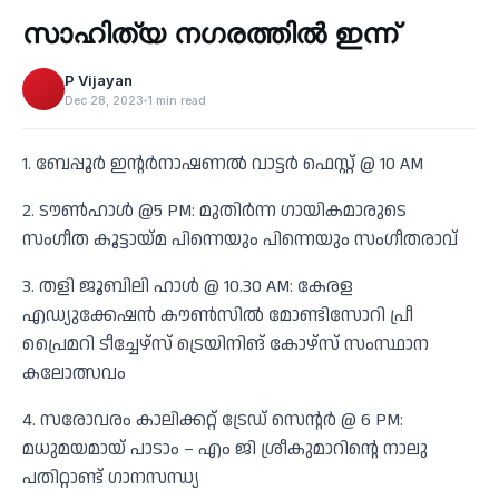
സാഹിത്യ നഗരത്തിൽ ഇന്ന്
‹
P Vijayan
Dec 28, 2023
1 min read
1. ബേപ്പൂർ ഇന്റർനാഷണൽ വാട്ടർ ഫെസ്റ്റ് @ 10 AM
2. ടൗൺഹാൾ @5 PM: മുതിർന്ന ഗായികമാരുടെ
സംഗീത കൂട്ടായ്മ പിന്നെയും പിന്നെയും സംഗീതരാവ്
3. തളി ജൂബിലി ഹാൾ @ 10.30 AM: കേരള
എഡ്യുക്കേഷൻ കൗൺസിൽ മോണ്ടിസോറി പ്രീ
പ്രൈമറി ടീച്ചേഴ്സ് ട്രെയിനിങ് കോഴ്സ് സംസ്ഥാന
കലോത്സവം
4. സരോവരം കാലിക്കറ്റ് ട്രേഡ് സെന്റർ @ 6 PM:
മധുമയമായ് പാടാം – എം ജി ശ്രീകുമാറിന്റെ നാലു
പതിറ്റാണ്ട് ഗാനസന്ധ്യ