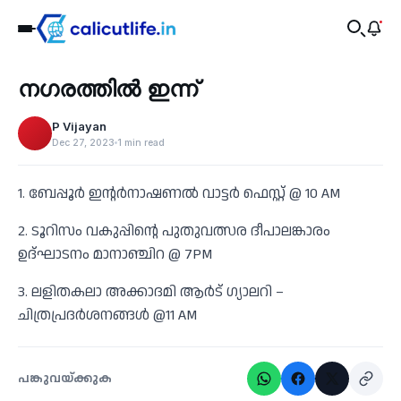
Recent
നഗരത്തിൽ ഇന്ന്
‹
P Vijayan
Dec 27, 2023
1 min read
1. ബേപ്പൂർ ഇന്റർനാഷണൽ വാട്ടർ ഫെസ്റ്റ് @ 10 AM
2. ടൂറിസം വകുപ്പിന്റെ പുതുവത്സര ദീപാലങ്കാരം
ഉദ്ഘാടനം മാനാഞ്ചിറ @ 7PM
3. ലളിതകലാ അക്കാദമി ആർട് ഗ്യാലറി –
ചിത്രപ്രദർശനങ്ങൾ @11 AM
പങ്കുവയ്ക്കുക