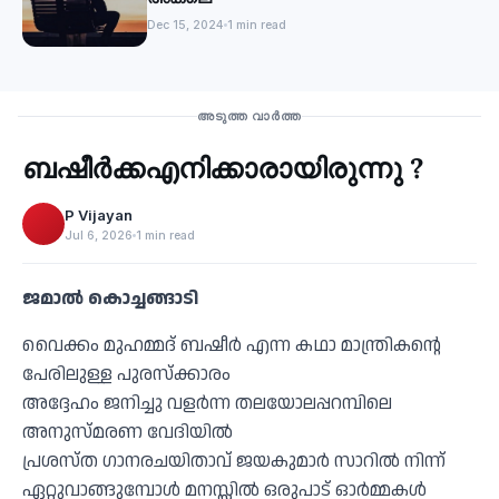
Dec 15, 2024
1 min read
Culture
അടുത്ത വാർത്ത
ബഷീർക്കഎനിക്കാരായിരുന്നു ?
‹
P Vijayan
Jul 6, 2026
1 min read
ജമാൽ കൊച്ചങ്ങാടി
വൈക്കം മുഹമ്മദ് ബഷീർ എന്ന കഥാ മാന്ത്രികൻ്റെ
പേരിലുള്ള പുരസ്ക്കാരം
അദ്ദേഹം ജനിച്ചു വളർന്ന തലയോലപ്പറമ്പിലെ
അനുസ്മരണ വേദിയിൽ
പ്രശസ്ത ഗാനരചയിതാവ് ജയകുമാർ സാറിൽ നിന്ന്
ഏറ്റുവാങ്ങുമ്പോൾ മനസ്സിൽ ഒരുപാട് ഓർമ്മകൾ