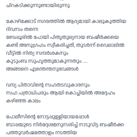
ചിറകടിക്കുന്നുണ്ടായിരുന്നു.
കോഴിക്കോട് നഗരത്തിൽ ആദ്യമായി കാലുകുത്തിയ
ദിവസം തന്നെ
ബേപ്പൂരിൽ പോയി പിതൃതുല്യനായ ബഷീർക്കയെ
കണ്ട് അനുഗ്രഹം സ്വീകരിച്ചത്, തുടർന്ന് വൈലാലിൽ
വീട്ടിൽ നിത്യ സന്ദർശകനും
കുടുംബ സുഹൃത്തുമാകുന്നതും …..
അങ്ങനെ എന്തെന്തനുഭവങ്ങൾ
വന്ദ്യ പിതാവിൻ്റെ സഹതടവുകാരനും
സഹ പത്രാധിപരും ആയി കൊച്ചിയിൽ അദ്ദേഹം
കഴിഞ്ഞ കാലം
പോലീസിൻ്റെ നോട്ടപ്പുള്ളിയായപ്പോൾ
ബാപ്പയുടെ നിർദ്ദേശമനുസരിച്ച് നാടുവിട്ട ബഷീർക്ക
പത്തുവർഷത്തോളം നടത്തിയ