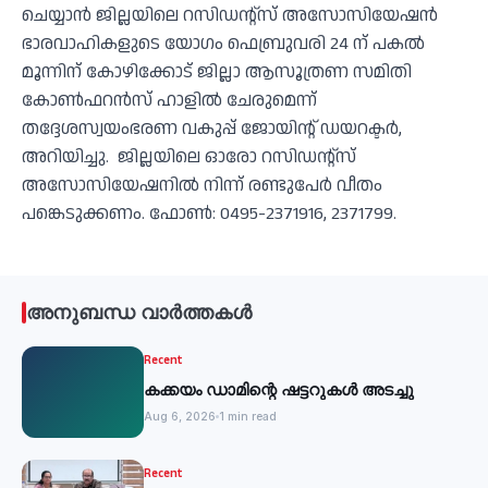
ചെയ്യാൻ ജില്ലയിലെ റസിഡന്റ്‌സ് അസോസിയേഷൻ
ഭാരവാഹികളുടെ യോഗം ഫെബ്രുവരി 24 ന് പകൽ
മൂന്നിന് കോഴിക്കോട് ജില്ലാ ആസൂത്രണ സമിതി
കോൺഫറൻസ് ഹാളിൽ ചേരുമെന്ന്
തദ്ദേശസ്വയംഭരണ വകുപ്പ് ജോയിന്റ് ഡയറക്ടർ,
അറിയിച്ചു. ജില്ലയിലെ ഓരോ റസിഡന്റ്‌സ്
അസോസിയേഷനിൽ നിന്ന് രണ്ടുപേർ വീതം
പങ്കെടുക്കണം. ഫോൺ: 0495-2371916, 2371799.
അനുബന്ധ വാർത്തകൾ
Recent
കക്കയം ഡാമിന്റെ ഷട്ടറുകള്‍ അടച്ചു
Aug 6, 2026
1 min read
Recent