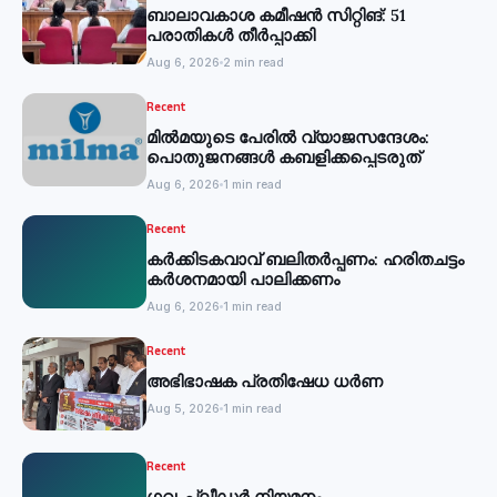
ബാലാവകാശ കമീഷന്‍ സിറ്റിങ്: 51
പരാതികള്‍ തീര്‍പ്പാക്കി
Aug 6, 2026
2 min read
Recent
മില്‍മയുടെ പേരില്‍ വ്യാജസന്ദേശം:
പൊതുജനങ്ങള്‍ കബളിക്കപ്പെടരുത്
Aug 6, 2026
1 min read
Recent
കര്‍ക്കിടകവാവ് ബലിതര്‍പ്പണം: ഹരിതചട്ടം
കര്‍ശനമായി പാലിക്കണം
Aug 6, 2026
1 min read
Recent
അഭിഭാഷക പ്രതിഷേധ ധർണ
Aug 5, 2026
1 min read
Recent
ഗവ. പ്ലീഡർ നിയമനം