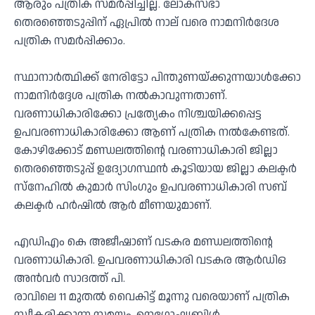
ആരും പത്രിക സമർപ്പിച്ചില്ല. ലോക്സഭാ
തെരഞ്ഞെടുപ്പിന് ഏപ്രിൽ നാല് വരെ നാമനിർദേശ
പത്രിക സമർപ്പിക്കാം.
സ്ഥാനാർത്ഥിക്ക് നേരിട്ടോ പിന്തുണയ്ക്കുന്നയാൾക്കോ
നാമനിർദ്ദേശ പത്രിക നൽകാവുന്നതാണ്.
വരണാധികാരിക്കോ പ്രത്യേകം നിശ്ചയിക്കപ്പെട്ട
ഉപവരണാധികാരിക്കോ ആണ് പത്രിക നൽകേണ്ടത്.
കോഴിക്കോട് മണ്ഡലത്തിന്റെ വരണാധികാരി ജില്ലാ
തെരഞ്ഞെടുപ്പ് ഉദ്യോഗസ്ഥൻ കൂടിയായ ജില്ലാ കലക്ടർ
സ്‌നേഹിൽ കുമാർ സിംഗും ഉപവരണാധികാരി സബ്
കലക്ടർ ഹർഷിൽ ആർ മീണയുമാണ്.
എഡിഎം കെ അജീഷാണ് വടകര മണ്ഡലത്തിന്റെ
വരണാധികാരി. ഉപവരണാധികാരി വടകര ആർഡിഒ
അൻവർ സാദത്ത് പി.
രാവിലെ 11 മുതൽ വൈകിട്ട് മൂന്നു വരെയാണ് പത്രിക