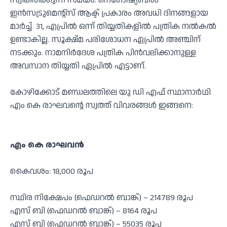
സ്വീകരിക്കുന്ന സമയം. നെഗോഷ്യബിൾ
ഇൻസട്രുമെന്റ്സ് ആക്ട് പ്രകാരം അവധി ദിനങ്ങളായ
മാർച്ച് 31, എപ്രിൽ ഒന്ന് തിയ്യതികളിൽ പത്രിക നൽകൽ
ഉണ്ടാകില്ല. സൂക്ഷ്മ പരിശോധന ഏപ്രിൽ അഞ്ചിന്
നടക്കും. നാമനിർദേശ പത്രിക പിൻവലിക്കാനുള്ള
അവസാന തിയ്യതി ഏപ്രിൽ എട്ടാണ്.
കോഴിക്കോട് മണ്ഡലത്തിലെ യു ഡി എഫ് സ്ഥാനാർഥി
എം കെ രാഘവന്റെ സ്വത്ത് വിവരങ്ങൾ ഇങ്ങനെ:
എം കെ രാഘവന്‍
കൈവശം: 18,000 രൂപ
സ്ഥിര നിക്ഷേപം (ഫെഡറല്‍ ബാങ്ക്) – 214789 രൂപ
എസ് ബി (ഫെഡറല്‍ ബാങ്ക്) – 8164 രൂപ
എസ് ബി (ഫെഡറല്‍ ബാങ്ക്) – 55035 രൂപ