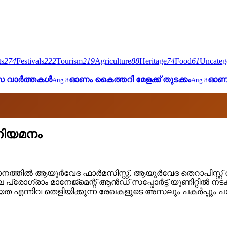
ts
274
Festivals
222
Tourism
219
Agriculture
88
Heritage
74
Food
61
Uncateg
ാസ വാർത്തകൾ
ഓണം കൈത്തറി മേളക്ക് തുടക്കം
ഓണം
Aug 8
Aug 8
് നിയമനം
തില്‍ ആയുര്‍വേദ ഫാര്‍മസിസ്റ്റ്, ആയുര്‍വേദ തെറാപിസ്റ്റ
്രോഗ്രാം മാനേജ്‌മെന്റ് ആന്‍ഡ് സപ്പോര്‍ട്ട് യൂണിറ്റില്‍ നട
യത എന്നിവ തെളിയിക്കുന്ന രേഖകളുടെ അസലും പകര്‍പ്പും 