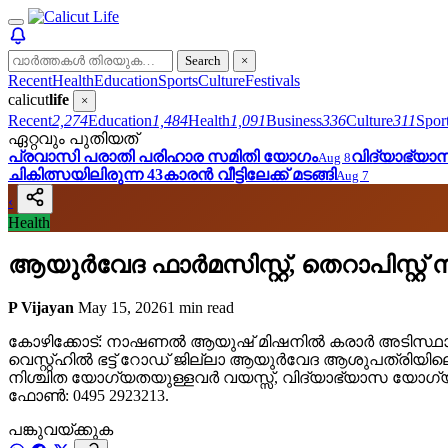
Search
×
Recent
Health
Education
Sports
Culture
Festivals
calicut
life
×
Recent
2,274
Education
1,484
Health
1,091
Business
336
Culture
311
Spor
ഏറ്റവും പുതിയത്
പ്രവാസി പരാതി പരിഹാര സമിതി യോഗം
വിദ്യാഭ്യ
Aug 8
ചികിത്സയിലിരുന്ന 43കാരന്‍ വീട്ടിലേക്ക് മടങ്ങി
Aug 7
‹
Health
ആയുര്‍വേദ ഫാര്‍മസിസ്റ്റ്, തെറാപിസ്റ്റ
P Vijayan
May 15, 2026
1 min read
കോഴിക്കോട്: നാഷണല്‍ ആയുഷ് മിഷനില്‍ കരാര്‍ അടിസ്ഥാനത്
വെസ്റ്റ്ഹില്‍ ഭട്ട് റോഡ് ജില്ലാ ആയുര്‍വേദ ആശുപത്രിയിലെ പ
നിശ്ചിത യോഗ്യതയുള്ളവര്‍ വയസ്സ്, വിദ്യാഭ്യാസ യോഗ്
ഫോണ്‍: 0495 2923213.
പങ്കുവയ്ക്കുക