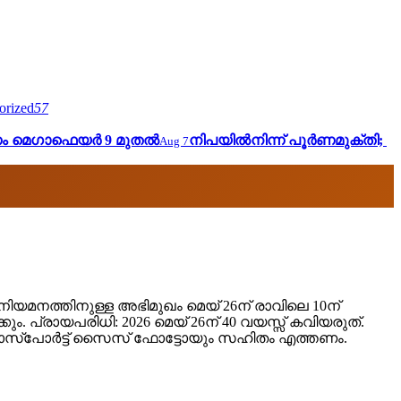
orized
57
 മെഗാഫെയര്‍ 9 മുതൽ
നിപയില്‍നിന്ന് പൂര്‍ണമുക്തി;
Aug 7
് നിയമനത്തിനുള്ള അഭിമുഖം മെയ് 26ന് രാവിലെ 10ന്
ക്കും. പ്രായപരിധി: 2026 മെയ് 26ന് 40 വയസ്സ് കവിയരുത്.
പാസ്‌പോര്‍ട്ട് സൈസ് ഫോട്ടോയും സഹിതം എത്തണം.