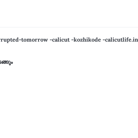
rrupted-tomorrow -calicut -kozhikode -calicutlife.in
ങ്ങും