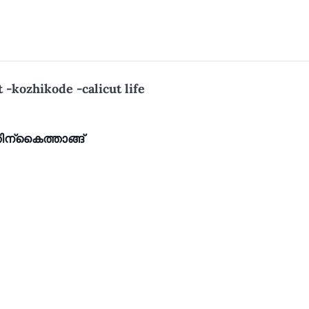
t -kozhikode -calicut life
ന്കൈത്താങ്ങ്