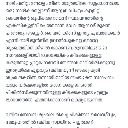
നാല് പതിറ്റാണ്ടോളം നീണ്ട യാത്രയിലെ സുപ്രധാനമായ
ഒരു നാഴികക്കല്ലാണ് ആസ്റ്റർ ഡിഎം ക്വാളിറ്റി
കെയറിന്റെ രൂപീകരണമെന്ന് സ്ഥാപനത്തിന്റെ
എക്സിക്യൂട്ടീവ് ചെയർമാൻ ഡോ. ആസാദ് മൂപ്പൻ
പറഞ്ഞു. ആസ്റ്റർ, കെയർ, കിംസ് ഇന്ത്യ, എവർകെയർ
എന്നീ നാല് മുൻനിര ബ്രാൻഡുകളെ ഒരൊറ്റ
ശൃംഖലയ്ക്ക് കീഴിൽ കൊണ്ടുവരുന്നതിലൂടെ 28
നഗരങ്ങളിലായി 10,800ലധികം കിടക്കകളുള്ള
കരുത്തുറ്റ പ്ലാറ്റ്‌ഫോമായി ഞങ്ങൾ മാറിയിരിക്കുന്നു.
ഇന്ത്യയിലെ ഏറ്റവും വലിയ മൂന്ന് ആശുപത്രി
ശൃംഖലകളിൽ ഒന്നായി മാറിയ സംയുക്ത സ്ഥാപനം,
വരും വർഷങ്ങളിൽ രോഗികളെ കിടത്തി
ചികിൽസിക്കുന്നതിനുള്ള കിടക്കകളുടെ എണ്ണം
15,000ത്തിൽ എത്തിക്കാനാണ് ലക്ഷ്യമിടുന്നത്.
വലിയ സേവന ശൃംഖല, മികച്ച ചികിത്സാ വൈദഗ്ധ്യം,
സമൂഹത്തിൽ വലിയ സ്വാധീനം – ഇതാണ്