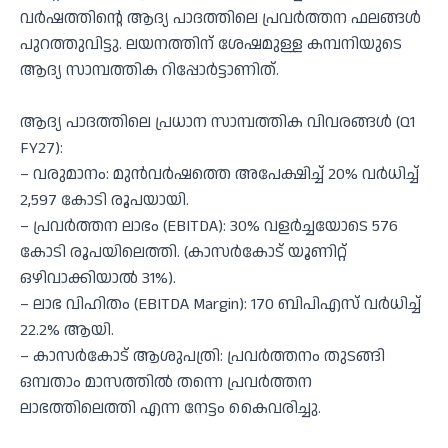
വർഷത്തിന്റെ ആദ്യ പാദത്തിലെ പ്രവർത്തന ഫലങ്ങൾ
പുറത്തുവിട്ടു. ലയനത്തിന് ശേഷമുള്ള കമ്പനിയുടെ
ആദ്യ സാമ്പത്തിക റിപ്പോർട്ടാണിത്.
ആദ്യ പാദത്തിലെ പ്രധാന സാമ്പത്തിക വിവരങ്ങൾ (Q1
FY27):
– വരുമാനം: മുൻവർഷത്തെ അപേക്ഷിച്ച് 20% വർധിച്ച്
2,597 കോടി രൂപയായി.
– പ്രവർത്തന ലാഭം (EBITDA): 30% വളർച്ചയോടെ 576
കോടി രൂപയിലെത്തി. (കാസർകോട് യൂണിറ്റ്
ഒഴിവാക്കിയാൽ 31%).
– ലാഭ വിഹിതം (EBITDA Margin): 170 ബിപിഎസ് വർധിച്ച്
22.2% ആയി.
– കാസർകോട് ആശുപത്രി: പ്രവർത്തനം തുടങ്ങി
ഒമ്പതാം മാസത്തിൽ തന്നെ പ്രവർത്തന
ലാഭത്തിലെത്തി എന്ന നേട്ടം കൈവരിച്ചു.