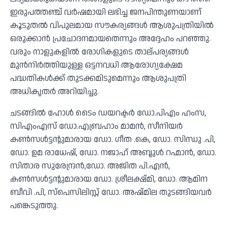
ഇരുപത്തഞ്ച് വർഷമായി ലഭിച്ച ജനപിന്തുണയാണ്
കൂടുതൽ വിപുലമായ സൗകര്യങ്ങൾ ആശുപത്രിയിൽ
ഒരുക്കാൻ പ്രചോദനമായതെന്നും അദ്ദേഹം പറഞ്ഞു.
വരും നാളുകളിൽ രോഗികളുടെ താല്പര്യങ്ങൾ
മുൻനിർത്തിയുള്ള ഒട്ടനവധി ആരോഗ്യക്ഷേമ
പദ്ധതികൾക്ക് തുടക്കമിടുമെന്നും ആശുപത്രി
അധികൃതർ അറിയിച്ചു.
ചടങ്ങിൽ ഹോൾ ടൈം ഡയറക്ടർ ഡോ.പിഎം ഹംസ,
സിഎംഎസ് ഡോ.എബ്രഹാം മാമൻ, സീനിയർ
കൺസൾട്ടന്റുമാരായ ഡോ. ഗീത .കെ, ഡോ. സിന്ധു .പി,
ഡോ. ഉമ രാധേഷ്‌, ഡോ. നജാഹ് അബ്ദുൾ റഹ്മാൻ, ഡോ.
സിതാര സുരേന്ദ്രൻ,ഡോ. അജിത പി.എൻ,
കൺസൾട്ടന്റുമാരായ ഡോ. ശ്രീലക്ഷ്മി, ഡോ. ആമിന
ബീവി .പി, സ്പെസിലിസ്റ്റ് ഡോ. അഷ്മില തുടങ്ങിയവർ
പങ്കെടുത്തു.