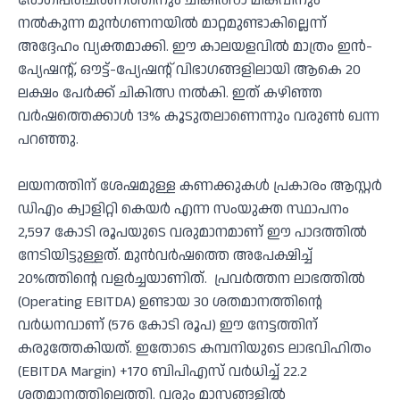
രോഗീപരിചരണത്തിനും ചികിത്സാ മികവിനും
നൽകുന്ന മുൻഗണനയിൽ മാറ്റമുണ്ടാകില്ലെന്ന്
അദ്ദേഹം വ്യക്തമാക്കി. ഈ കാലയളവിൽ മാത്രം ഇൻ-
പ്യേഷന്റ്, ഔട്ട്-പ്യേഷന്റ് വിഭാഗങ്ങളിലായി ആകെ 20
ലക്ഷം പേർക്ക് ചികിത്സ നൽകി. ഇത് കഴിഞ്ഞ
വർഷത്തെക്കാൾ 13% കൂടുതലാണെന്നും വരുൺ ഖന്ന
പറഞ്ഞു.
ലയനത്തിന് ശേഷമുള്ള കണക്കുകൾ പ്രകാരം ആസ്റ്റർ
ഡിഎം ക്വാളിറ്റി കെയർ എന്ന സംയുക്ത സ്ഥാപനം
2,597 കോടി രൂപയുടെ വരുമാനമാണ് ഈ പാദത്തിൽ
നേടിയിട്ടുള്ളത്. മുൻവർഷത്തെ അപേക്ഷിച്ച്
20%ത്തിന്റെ വളർച്ചയാണിത്. പ്രവർത്തന ലാഭത്തിൽ
(Operating EBITDA) ഉണ്ടായ 30 ശതമാനത്തിന്റെ
വർധനവാണ് (576 കോടി രൂപ) ഈ നേട്ടത്തിന്
കരുത്തേകിയത്. ഇതോടെ കമ്പനിയുടെ ലാഭവിഹിതം
(EBITDA Margin) +170 ബിപിഎസ് വർധിച്ച് 22.2
ശതമാനത്തിലെത്തി. വരും മാസങ്ങളിൽ