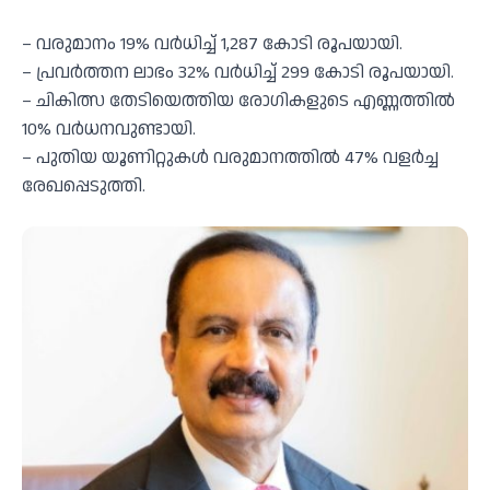
– വരുമാനം 19% വർധിച്ച് 1,287 കോടി രൂപയായി.
– പ്രവർത്തന ലാഭം 32% വർധിച്ച് 299 കോടി രൂപയായി.
– ചികിത്സ തേടിയെത്തിയ രോഗികളുടെ എണ്ണത്തിൽ
10% വർധനവുണ്ടായി.
– പുതിയ യൂണിറ്റുകൾ വരുമാനത്തിൽ 47% വളർച്ച
രേഖപ്പെടുത്തി.