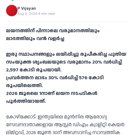
P Vijayan
Aug 6, 2026
4 min read
ലയനത്തിന് പിന്നാലെ വരുമാനത്തിലും
ലാഭത്തിലും വൻ വളർച്ച
ഇരു സ്ഥാപനങ്ങളും ലയിപ്പിച്ചു രൂപീകരിച്ച പുതിയ
സംയുക്ത ശൃംഖലയുടെ വരുമാനം 20% വർധിച്ച്
2,597 കോടി രൂപയായി.
പ്രവർത്തന ലാഭം 30% വർധിച്ച് 576 കോടി
രൂപയിലെത്തി.
2026 ജൂലൈ 1നാണ് ലയന നടപടികൾ
പൂർത്തിയായത്.
കോഴിക്കോട്: ഇന്ത്യയിലെ മുൻനിര ആരോഗ്യ
സേവനദാതാക്കളായ ആസ്റ്റർ ഡിഎം ക്വാളിറ്റി കെയർ
ലിമിറ്റഡ്, 2026 ജൂൺ 30ന് അവസാനിച്ച സാമ്പത്തിക