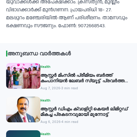
യുവാക്കൾക്ക് അപേക്ഷിക്കാം. ക്രിസ്ത്യൻ, മുസ്ലീം
വിഭാഗക്കാർക്ക് മുൻഗണന. പ്രായപരിധി 18- 27.
മലപ്പുറം മഞ്ചേരിയിൽ ആണ് പരിശീലനം. താമസവും
ഭക്ഷണവും സൗജന്യം. ഫോൺ: 9072668543.
അനുബന്ധ വാർത്തകൾ
Health
ആസ്റ്റർ മിംസിൽ പ്രീമിയം ബർത്ത്
കംപാനിയൻ ലേബർ സ്യൂട്ട് പ്രവർത്തനം
തുടങ്ങി
Aug 7, 2026
3 min read
Health
ആസ്റ്റർ ഡിഎം ക്വാളിറ്റി കെയർ ലിമിറ്റഡ്
മികച്ച പ്രകടനവുമായി മുന്നോട്ട്
Aug 6, 2026
4 min read
Health