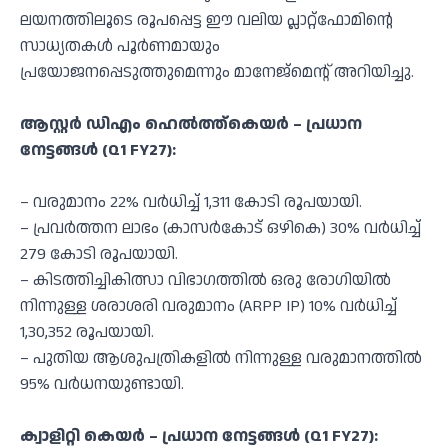
ലയനത്തിലൂടെ രൂപപ്പെട്ട ഈ വലിയ പ്ലാറ്റ്‌ഫോമിന്റെ
സാധ്യതകൾ പൂർണമായും
പ്രയോജനപ്പെടുത്തുമെന്നും മാനേജ്‌മെന്റ് അറിയിച്ചു.
ആസ്റ്റർ ഡിഎം ഹെൽത്ത്‌കെയർ – പ്രധാന
നേട്ടങ്ങൾ (Q1 FY27):
– വരുമാനം 22% വർധിച്ച് 1,311 കോടി രൂപയായി.
– പ്രവർത്തന ലാഭം (കാസർകോട് ഒഴികെ) 30% വർധിച്ച്
279 കോടി രൂപയായി.
– കിടത്തിച്ചികിത്സാ വിഭാഗത്തിൽ ഒരു രോഗിയിൽ
നിന്നുള്ള ശരാശരി വരുമാനം (ARPP IP) 10% വർധിച്ച്
1,30,352 രൂപയായി.
– പുതിയ ആശുപത്രികളിൽ നിന്നുള്ള വരുമാനത്തിൽ
95% വർധനയുണ്ടായി.
ക്വാളിറ്റി കെയർ – പ്രധാന നേട്ടങ്ങൾ (Q1 FY27):