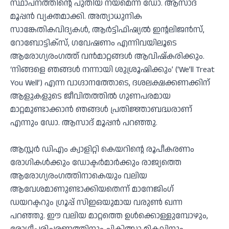
സ്ഥാപനത്തിന്റെ പുതിയ നയമെന്ന് ഡോ. ആസാദ്
മൂപ്പൻ വ്യക്തമാക്കി. അത്യാധുനിക
സാങ്കേതികവിദ്യകൾ, ആർട്ടിഫിഷ്യൽ ഇന്റലിജൻസ്,
റോബോട്ടിക്സ്, ഗവേഷണം എന്നിവയിലൂടെ
ആരോഗ്യരംഗത്ത് വൻമാറ്റങ്ങൾ ആവിഷ്കരിക്കും.
‘നിങ്ങളെ ഞങ്ങൾ നന്നായി ശുശ്രൂഷിക്കും’ (‘We’ll Treat
You Well’) എന്ന വാഗ്ദാനത്തോടെ, ദശലക്ഷക്കണക്കിന്
ആളുകളുടെ ജീവിതത്തിൽ ഗുണപരമായ
മാറ്റമുണ്ടാക്കാൻ ഞങ്ങൾ പ്രതിജ്ഞാബദ്ധരാണ്
എന്നും ഡോ. ആസാദ് മൂപ്പൻ പറഞ്ഞു.
ആസ്റ്റർ ഡിഎം ക്വാളിറ്റി കെയറിന്റെ രൂപീകരണം
രോഗികൾക്കും ഡോക്ടർമാർക്കും രാജ്യത്തെ
ആരോഗ്യരംഗത്തിനാകെയും വലിയ
ആവേശമാണുണ്ടാക്കിയതെന്ന് മാനേജിംഗ്
ഡയറക്ടറും ഗ്രൂപ്പ് സിഇഒയുമായ വരുൺ ഖന്ന
പറഞ്ഞു. ഈ വലിയ മാറ്റത്തെ ഉൾക്കൊള്ളുമ്പോഴും,