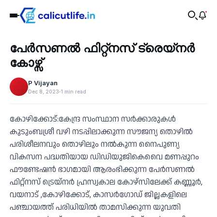
Health
പേർസണൽ ഫിറ്റ്നസ് ട്രെയ്നർ
‹
കോഴ്സ്
P Vijayan
Dec 8, 2023
1 min read
കോഴിക്കോട്:കേന്ദ്ര സംസ്ഥാന സർക്കാരുകൾ
കുടുംബശ്രീ വഴി നടപ്പിലാക്കുന്ന സൗജന്യ തൊഴിൽ
പരിശീലനവും തൊഴിലും നൽകുന്ന നൈപുണ്യ
വികസന പദ്ധതിയായ ഡിഡിയുജികെവൈ മണപ്പുറം
ഫൗണ്ടേഷൻ ഭാഗമായി ആരംഭിക്കുന്ന പേർസണൽ
ഫിറ്റ്നസ് ട്രെയ്നർ ഹ്രസ്വകാല കോഴ്സിലേക്ക് കണ്ണൂർ,
വയനാട് ,കോഴിക്കോട്, കാസർഗോഡ് ജില്ലകളിലെ
പഞ്ചായത്ത് പരിധിയിൽ താമസിക്കുന്ന യുവതി