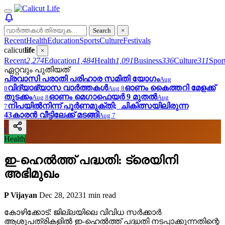
Search
×
Recent
Health
Education
Sports
Culture
Festivals
calicut
life
×
Recent
2,274
Education
1,484
Health
1,091
Business
336
Culture
311
Spor
ഏറ്റവും പുതിയത്
പ്രവാസി പരാതി പരിഹാര സമിതി യോഗം
Aug
വിദ്യാഭ്യാസ വാർത്തകൾ
ഓണം കൈത്തറി മേളക്ക്
8
Aug 8
തുടക്കം
ഓണം മെഗാഫെയര്‍ 9 മുതൽ
Aug 8
Aug
നിപയില്‍നിന്ന് പൂര്‍ണമുക്തി; ചികിത്സയിലിരുന്ന
7
43കാരന്‍ വീട്ടിലേക്ക് മടങ്ങി
Aug 7
‹
Health
ഇ-ഹെൽത്ത് പദ്ധതി: ട്രെയിനി
അഭിമുഖം
P Vijayan
Dec 28, 2023
1 min read
കോഴിക്കോട്: ജില്ലയിലെ വിവിധ സർക്കാർ
ആശുപത്രികളിൽ ഇ-ഹെൽത്ത് പദ്ധതി നടപ്പാക്കുന്നതിന്റെ