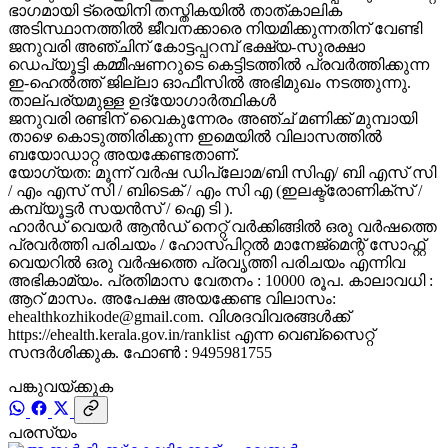
ഭാഗമായി ട്രെയിനി തസ്തികയിൽ താത്കാലിക
അടിസ്ഥാനത്തിൽ ജീവനക്കാരെ നിയമിക്കുന്നതിന് വേണ്ടി
ജനുവരി അഞ്ചിന് കോട്ടപ്പറമ്പ് ഭക്ഷ്യ-സുരക്ഷാ
ഡെപ്യൂട്ടി കമ്മീഷണറുടെ കെട്ടിടത്തിൽ പ്രവർത്തിക്കുന്ന
ഇ-ഹെൽത്ത് ജില്ലാ ഓഫീസിൽ അഭിമുഖം നടത്തുന്നു.
താല്പര്യമുള്ള ഉദ്യോഗാർത്ഥികൾ
ജനുവരി രണ്ടിന് വൈകുന്നേരം അഞ്ച് മണിക്ക് മുമ്പായി
താഴെ കൊടുത്തിരിക്കുന്ന ഇമെയിൽ വിലാസത്തിൽ
ബയോഡാറ്റ അയക്കേണ്ടതാണ്.
യോഗ്യത: മൂന്ന് വർഷ ഡിപ്ലോമ/ബി സിഎ/ ബി എസ് സി
/ എം എസ് സി / ബിടെക് / എം സി എ (ഇലക്ട്രോണിക്സ് /
കമ്പ്യൂട്ടർ സയൻസ് / ഐ ടി ).
ഹാർഡ് വെയർ ആൻഡ് നെറ്റ് വർക്കിങ്ങിൽ ഒരു വർഷത്തെ
പ്രവർത്തി പരിചയം / ഹോസ്പിറ്റൽ മാനേജ്മെന്റ് സോഫ്റ്റ്
വെയറിൽ ഒരു വർഷത്തെ പ്രവൃത്തി പരിചയം എന്നിവ
അഭികാമ്യം. പ്രതിമാസ വേതനം : 10000 രൂപ. കാലാവധി :
ആറ് മാസം. അപേക്ഷ അയക്കേണ്ട വിലാസം:
ehealthkozhikode@gmail.com. വിശദവിവരങ്ങൾക്ക്
https://ehealth.kerala.gov.in/ranklist എന്ന വെബ്സൈറ്റ്
സന്ദർശിക്കുക. ഫോൺ : 9495981755
പങ്കുവയ്ക്കുക
പരസ്യം